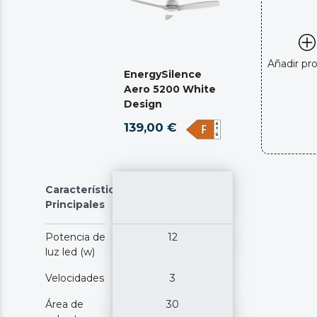
Añadir pr
EnergySilence
Aero 5200 White
Design
139,00 €
Características
Principales
Potencia de
12
luz led (w)
Velocidades
3
Área de
30