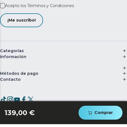
Acepto los
Términos y Condiciones
¡Me suscribo!
Categorías
Información
Métodos de pago
Contacto
©
2026
Cecotec Innovaciones S.L. | RII-AEE: 5537
139,00 €
Comprar