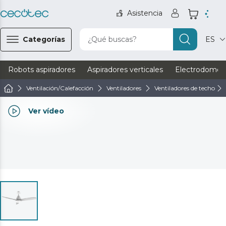
Asistencia
Categorías
¿Qué buscas?
ES
Robots aspiradores
Aspiradores verticales
Electrodomést
Ventilación/Calefacción
Ventiladores
Ventiladores de techo
Ver vídeo