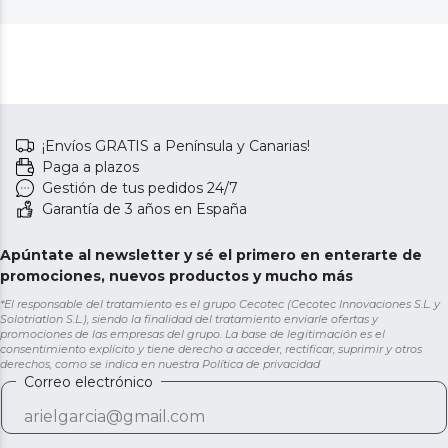
¡Envíos GRATIS a Península y Canarias!
Paga a plazos
Gestión de tus pedidos 24/7
Garantía de 3 años en España
Apúntate al newsletter y sé el primero en enterarte de
promociones, nuevos productos y mucho más
*El responsable del tratamiento es el grupo Cecotec (Cecotec Innovaciones S.L. y
Solotriatlon S.L.), siendo la finalidad del tratamiento enviarle ofertas y
promociones de las empresas del grupo. La base de legitimación es el
consentimiento explícito y tiene derecho a acceder, rectificar, suprimir y otros
derechos, como se indica en nuestra
Política de privacidad
Correo electrónico