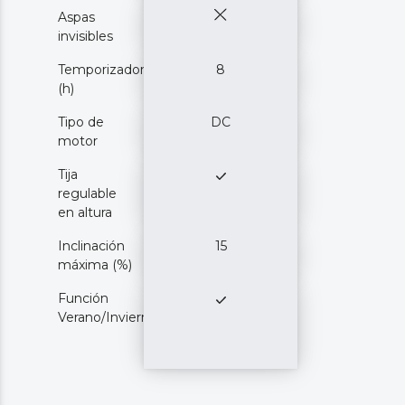
Aspas
invisibles
Temporizador
8
(h)
Tipo de
DC
motor
Tija
regulable
en altura
Inclinación
15
máxima (%)
Función
Verano/Invierno