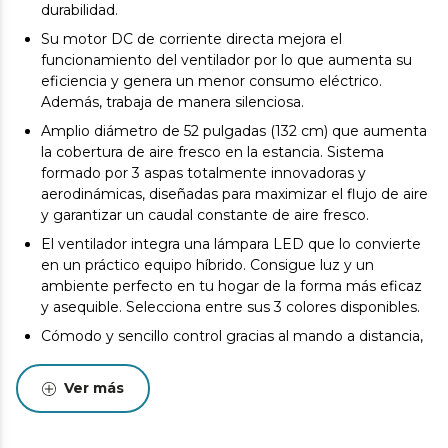
durabilidad.
Su motor DC de corriente directa mejora el
funcionamiento del ventilador por lo que aumenta su
eficiencia y genera un menor consumo eléctrico.
Además, trabaja de manera silenciosa.
Amplio diámetro de 52 pulgadas (132 cm) que aumenta
la cobertura de aire fresco en la estancia. Sistema
formado por 3 aspas totalmente innovadoras y
aerodinámicas, diseñadas para maximizar el flujo de aire
y garantizar un caudal constante de aire fresco.
El ventilador integra una lámpara LED que lo convierte
en un práctico equipo híbrido. Consigue luz y un
ambiente perfecto en tu hogar de la forma más eficaz
y asequible. Selecciona entre sus 3 colores disponibles.
Cómodo y sencillo control gracias al mando a distancia,
desde el cual se puede seleccionar el funcionamiento
del ventilador.
Ver más
Podrás elegir entre 6 velocidades de funcionamiento
adecuando la intensidad del caudal de aire a tus