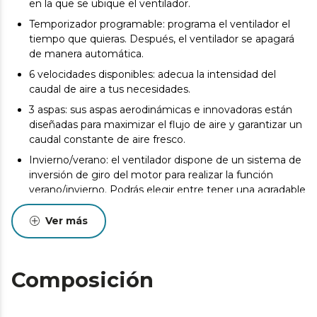
en la que se ubique el ventilador.
Temporizador programable: programa el ventilador el
tiempo que quieras. Después, el ventilador se apagará
de manera automática.
6 velocidades disponibles: adecua la intensidad del
caudal de aire a tus necesidades.
3 aspas: sus aspas aerodinámicas e innovadoras están
diseñadas para maximizar el flujo de aire y garantizar un
caudal constante de aire fresco.
Invierno/verano: el ventilador dispone de un sistema de
inversión de giro del motor para realizar la función
verano/invierno. Podrás elegir entre tener una agradable
brisa en verano o en sentido contrario, impulsar el aire
caliente hacia abajo y así complementar tu sistema de
Ver más
calefacción en invierno.
Altura ajustable: el ventilador es completamente
regulable con dos barras para ajustar la altura con 12,5 o
Composición
25 cm, adecuándose a cada usuario y situación.