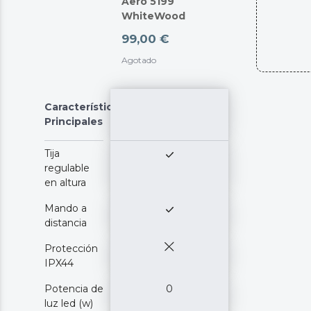
Aero 5199
WhiteWood
99,00 €
Agotado
Características
Principales
Tija
regulable
en altura
Mando a
distancia
Protección
IPX44
Potencia de
0
luz led (w)