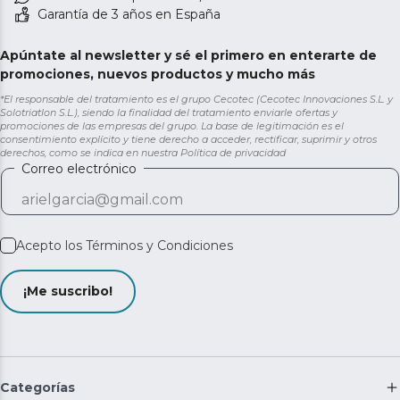
Garantía de 3 años en España
Apúntate al newsletter y sé el primero en enterarte de
promociones, nuevos productos y mucho más
*El responsable del tratamiento es el grupo Cecotec (Cecotec Innovaciones S.L. y
Solotriatlon S.L.), siendo la finalidad del tratamiento enviarle ofertas y
promociones de las empresas del grupo. La base de legitimación es el
consentimiento explícito y tiene derecho a acceder, rectificar, suprimir y otros
derechos, como se indica en nuestra
Política de privacidad
Correo electrónico
Acepto los
Términos y Condiciones
¡Me suscribo!
Categorías