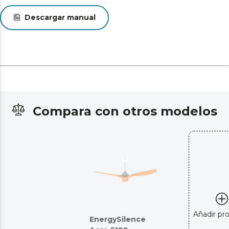
Descargar manual
Compara con otros modelos
Añadir pr
EnergySilence