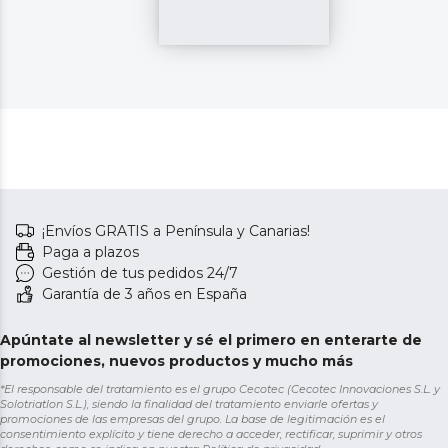
¡Envíos GRATIS a Península y Canarias!
Paga a plazos
Gestión de tus pedidos 24/7
Garantía de 3 años en España
Apúntate al newsletter y sé el primero en enterarte de
promociones, nuevos productos y mucho más
*El responsable del tratamiento es el grupo Cecotec (Cecotec Innovaciones S.L. y
Solotriatlon S.L.), siendo la finalidad del tratamiento enviarle ofertas y
promociones de las empresas del grupo. La base de legitimación es el
consentimiento explícito y tiene derecho a acceder, rectificar, suprimir y otros