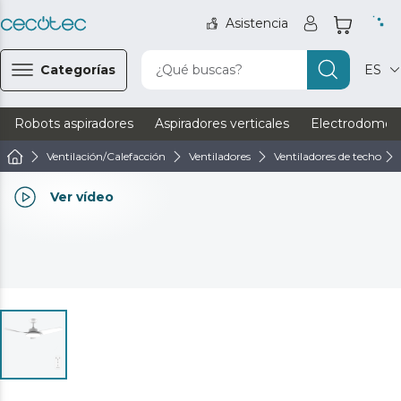
Asistencia
Categorías
¿Qué buscas?
ES
Robots aspiradores
Aspiradores verticales
Electrodomést
Ventilación/Calefacción
Ventiladores
Ventiladores de techo
Ver vídeo