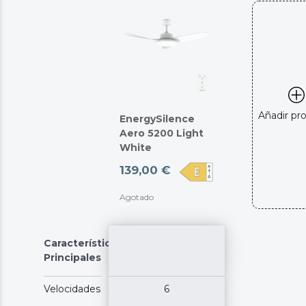
Añadir pr
EnergySilence
Aero 5200 Light
White
139,00 €
Agotado
Características
Principales
Velocidades
6