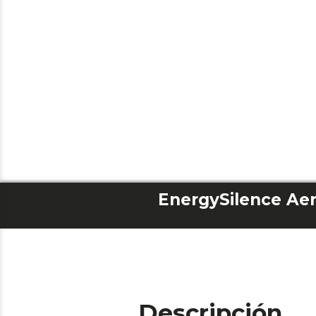
EnergySilence Aer
Descripción