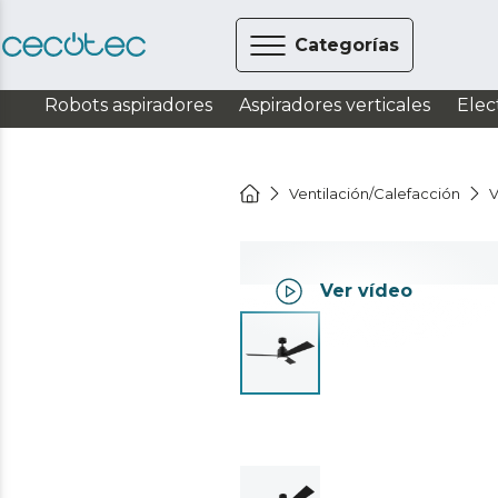
Categorías
Robots aspiradores
Aspiradores verticales
Elec
Ventilación/Calefacción
V
Ver vídeo