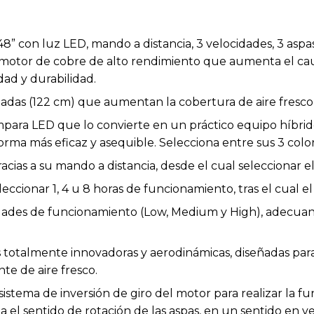
48” con luz LED, mando a distancia, 3 velocidades, 3 as
motor de cobre de alto rendimiento que aumenta el caud
idad y durabilidad.
das (122 cm) que aumentan la cobertura de aire fresco e
ámpara LED que lo convierte en un práctico equipo híbri
orma más eficaz y asequible. Selecciona entre sus 3 color
acias a su mando a distancia, desde el cual seleccionar e
ccionar 1, 4 u 8 horas de funcionamiento, tras el cual el
idades de funcionamiento (Low, Medium y High), adecuan
totalmente innovadoras y aerodinámicas, diseñadas para 
te de aire fresco.
sistema de inversión de giro del motor para realizar la f
 el sentido de rotación de las aspas, en un sentido en 