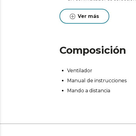
agradable brisa y en sentido 
suelo, perfecto para comple
Ver más
Composición
Ventilador
Manual de instrucciones
Mando a distancia