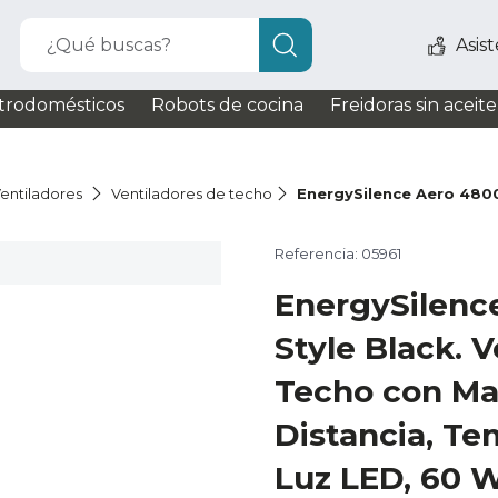
¿Qué buscas?
Asis
trodomésticos
Robots de cocina
Freidoras sin aceite
entiladores
Ventiladores de techo
EnergySilence Aero 4800
Referencia: 05961
EnergySilenc
Style Black. V
Techo con Ma
Distancia, Te
Luz LED, 60 W