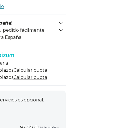
io
spaña!
u pedido fácilmente.
ra España.
aria
 plazos
Calcular cuota
 plazos
Calcular cuota
ervicios es opcional.
92,00 €
IVA incluido