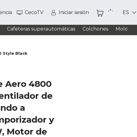
tencia
CecoTV
Iniciar sesión
ES
Cafeteras superautomáticas
Colchones
Moldead
 Style Black
e Aero 4800
entilador de
ndo a
mporizador y
, Motor de