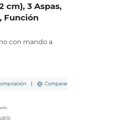
2 cm), 3 Aspas,
, Función
cho con mando a
omposición
|
Comparar
uido
uario