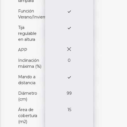
lámpara
Función
Verano/Invierno
Tija
regulable
en altura
APP
Inclinación
0
máxima (%)
Mando a
distancia
Diámetro
99
(cm)
Área de
15
cobertura
(m2)