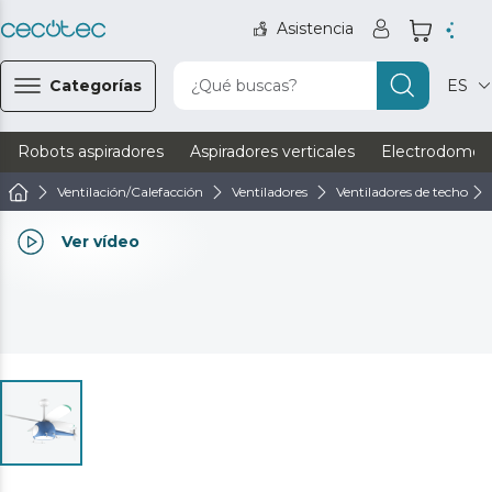
Asistencia
Categorías
¿Qué buscas?
ES
Robots aspiradores
Aspiradores verticales
Electrodomést
Ventilación/Calefacción
Ventiladores
Ventiladores de techo
Ver vídeo