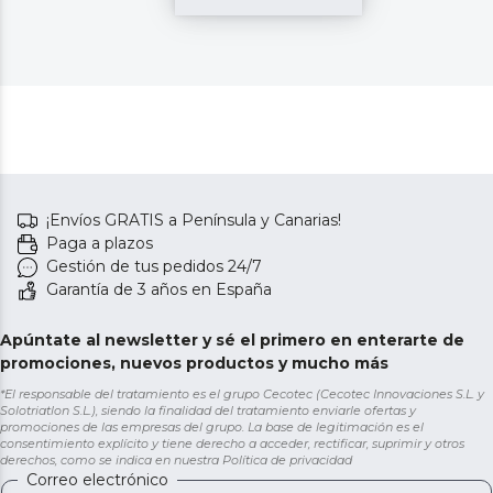
¡Envíos GRATIS a Península y Canarias!
Paga a plazos
Gestión de tus pedidos 24/7
Garantía de 3 años en España
Apúntate al newsletter y sé el primero en enterarte de
promociones, nuevos productos y mucho más
*El responsable del tratamiento es el grupo Cecotec (Cecotec Innovaciones S.L. y
Solotriatlon S.L.), siendo la finalidad del tratamiento enviarle ofertas y
promociones de las empresas del grupo. La base de legitimación es el
consentimiento explícito y tiene derecho a acceder, rectificar, suprimir y otros
derechos, como se indica en nuestra
Política de privacidad
Correo electrónico