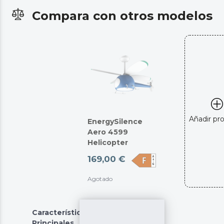
Compara con otros modelos
Añadir pr
EnergySilence
Aero 4599
Helicopter
169,00 €
Agotado
Características
Principales