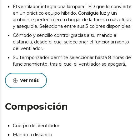
El ventilador integra una lámpara LED que lo convierte
en un práctico equipo híbrido. Consigue luz y un
ambiente perfecto en tu hogar de la forma más eficaz
y asequible. Selecciona entre sus 3 colores disponibles.
Cómodo y sencillo control gracias a su mando a
distancia, desde el cual seleccionar el funcionamiento
del ventilador.
Su temporizador permite seleccionar hasta 8 horas de
funcionamiento, tras el cual el ventilador se apagará.
Podrás elegir entre 6 velocidades de funcionamiento,
adecuando la intensidad del caudal de aire a tus
Ver más
necesidades.
Sistema formado por 5 aspas reversibles totalmente
innovadoras y aerodinámicas, diseñadas para maximizar
Composición
el flujo de aire y garantizar un caudal constante de aire
fresco.
El ventilador dispone de un sistema de inversión de giro
Cuerpo del ventilador
del motor para realizar la función Verano/Invierno.
Mando a distancia
Mediante un conmutador se selecciona el sentido de