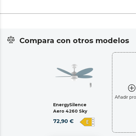
Compara con otros modelos
Añadir pr
EnergySilence
Aero 4260 Sky
72,90 €