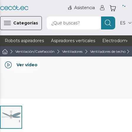
Asistencia
Categorías
¿Qué buscas?
ES
Robots aspiradores
Aspiradores verticales
Electrodomést
Ventilación/Calefacción
Ventiladores
Ventiladores de techo
Ver vídeo