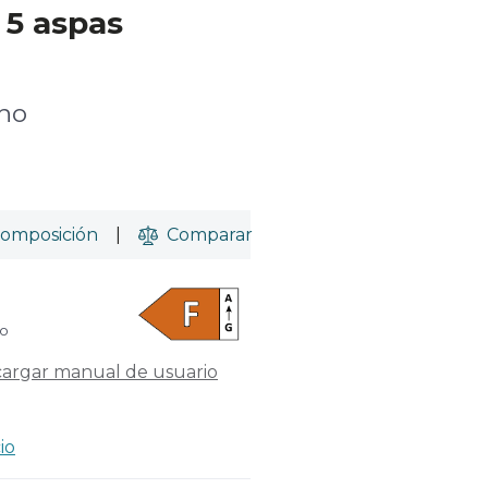
 5 aspas
cho
omposición
|
Comparar
do
argar manual de usuario
io