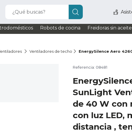
¿Qué buscas?
Asis
trodomésticos
Robots de cocina
Freidoras sin aceite
entiladores
Ventiladores de techo
EnergySilence Aero 4260
Referencia: 08481
EnergySilence
SunLight Vent
de 40 W con 
con luz LED,
distancia , te