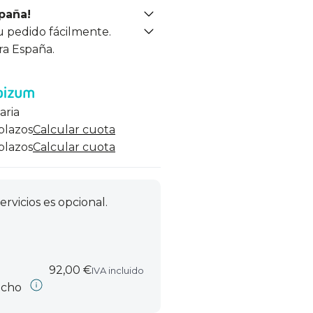
spaña!
u pedido fácilmente.
ra España.
aria
 plazos
Calcular cuota
 plazos
Calcular cuota
ervicios es opcional.
92,00 €
IVA incluido
echo