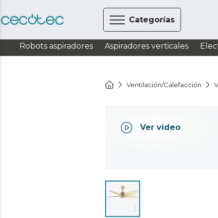
Categorías
Robots aspiradores
Aspiradores verticales
Elec
Ventilación/Calefacción
V
Ver vídeo