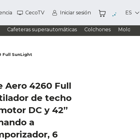
tencia
CecoTV
Iniciar sesión
ES
Cafeteras superautomáticas
Colchones
Moldead
 Full SunLight
 Aero 4260 Full
ilador de techo
motor DC y 42”
 mando a
mporizador, 6