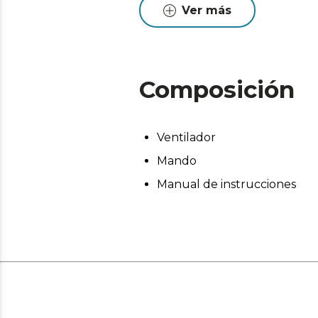
Mediante un conmutador se s
Ver más
una agradable brisa y en sen
el suelo, perfecto para comp
Composición
Ventilador
Mando
Manual de instrucciones