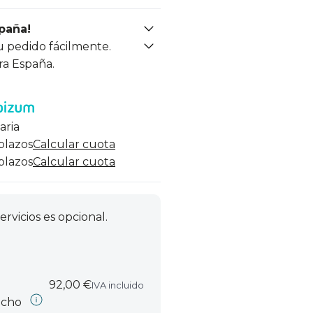
spaña!
u pedido fácilmente.
ra España.
aria
 plazos
Calcular cuota
 plazos
Calcular cuota
ervicios es opcional.
92,00 €
IVA incluido
echo