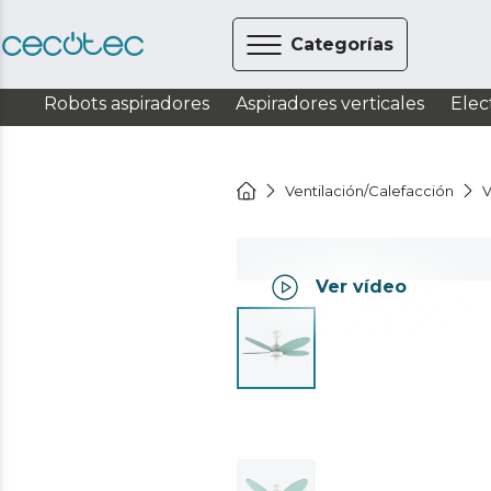
Categorías
Robots aspiradores
Aspiradores verticales
Elec
Ventilación/Calefacción
V
Ver vídeo