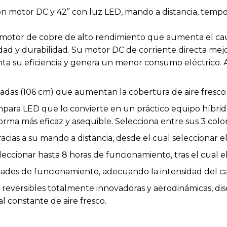
n motor DC y 42” con luz LED, mando a distancia, tempor
motor de cobre de alto rendimiento que aumenta el caud
lidad y durabilidad. Su motor DC de corriente directa me
ta su eficiencia y genera un menor consumo eléctrico.
das (106 cm) que aumentan la cobertura de aire fresco e
ámpara LED que lo convierte en un práctico equipo híbri
orma más eficaz y asequible. Selecciona entre sus 3 color
acias a su mando a distancia, desde el cual seleccionar e
ccionar hasta 8 horas de funcionamiento, tras el cual el
dades de funcionamiento, adecuando la intensidad del ca
reversibles totalmente innovadoras y aerodinámicas, dis
l constante de aire fresco.
sistema de inversión de giro del motor para realizar la f