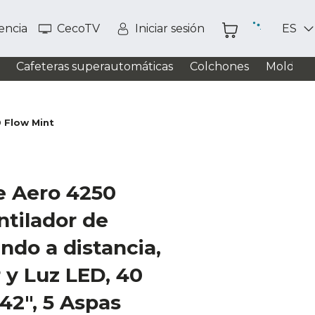
tencia
CecoTV
Iniciar sesión
ES
Cafeteras superautomáticas
Colchones
Moldead
 Flow Mint
e Aero 4250
ntilador de
do a distancia,
 y Luz LED, 40
42", 5 Aspas