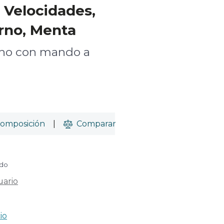
6 Velocidades,
rno, Menta
cho con mando a
omposición
|
Comparar
ido
uario
io