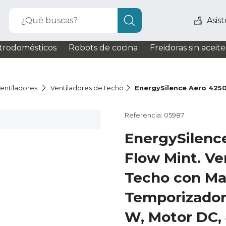
¿Qué buscas?
Asis
trodomésticos
Robots de cocina
Freidoras sin aceite
entiladores
Ventiladores de techo
EnergySilence Aero 4250
Referencia: 05987
EnergySilenc
Flow Mint. Ve
Techo con Man
Temporizador
W, Motor DC, 