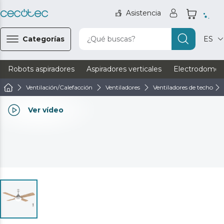
Asistencia
Categorías
¿Qué buscas?
ES
Robots aspiradores
Aspiradores verticales
Electrodomést
Ventilación/Calefacción
Ventiladores
Ventiladores de techo
Ver vídeo