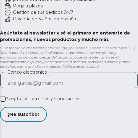
Paga a plazos
Gestión de tus pedidos 24/7
Garantía de 3 años en España
Apúntate al newsletter y sé el primero en enterarte de
promociones, nuevos productos y mucho más
*El responsable del tratamiento es el grupo Cecotec (Cecotec Innovaciones S.L. y
Solotriatlon S.L.), siendo la finalidad del tratamiento enviarle ofertas y
promociones de las empresas del grupo. La base de legitimación es el
consentimiento explícito y tiene derecho a acceder, rectificar, suprimir y otros
derechos, como se indica en nuestra
Política de privacidad
Correo electrónico
Acepto los
Términos y Condiciones
¡Me suscribo!