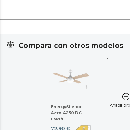
Compara con otros modelos
Añadir pr
EnergySilence
Aero 4250 DC
Fresh
72,90 €