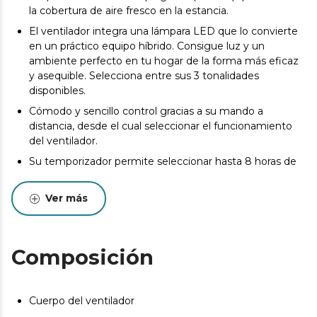
la cobertura de aire fresco en la estancia.
El ventilador integra una lámpara LED que lo convierte
en un práctico equipo híbrido. Consigue luz y un
ambiente perfecto en tu hogar de la forma más eficaz
y asequible. Selecciona entre sus 3 tonalidades
disponibles.
Cómodo y sencillo control gracias a su mando a
distancia, desde el cual seleccionar el funcionamiento
del ventilador.
Su temporizador permite seleccionar hasta 8 horas de
funcionamiento, tras el cual el ventilador se apagará.
Podrás elegir entre 3 velocidades de funcionamiento,
Ver más
adecuando la intensidad del caudal de aire a tus
necesidades.
Sistema formado por 4 aspas reversibles totalmente
Composición
innovadoras y aerodinámicas, diseñadas para maximizar
el flujo de aire y garantizar un caudal constante de aire
fresco.
Cuerpo del ventilador
El ventilador dispone de un sistema de inversión de giro