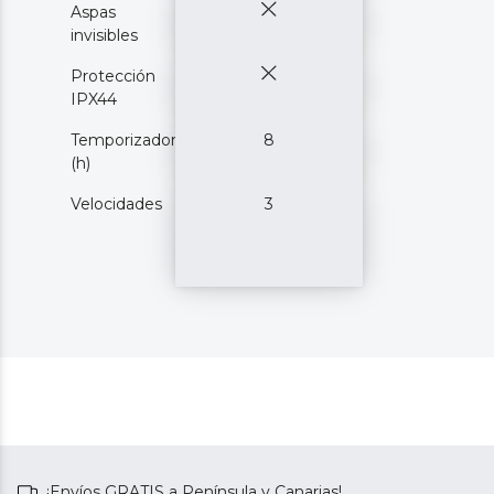
Aspas
invisibles
Protección
IPX44
Temporizador
8
(h)
Velocidades
3
¡Envíos GRATIS a Península y Canarias!