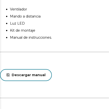
El ventilador contiene un temporizador que permite
seleccionar 1, 2, 4 u 8 horas de funcionamiento
Ventilador
ininterrumpido. Una vez cumplido el tiempo
Mando a distancia
seleccionado, el ventilador se apagará.
Luz LED
Kit de montaje
Manual de instrucciones.
Descargar manual