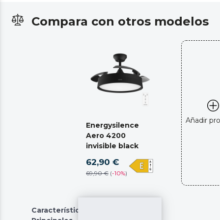
Compara con otros modelos
Añadir pr
Energysilence
Aero 4200
invisible black
62,90 €
69,90 €
(
-
10%
)
Características