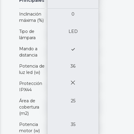
Principales
Inclinación
0
máxima (%)
Tipo de
LED
lámpara
Mando a
distancia
Potencia de
36
luz led (w)
Protección
IPX44
Área de
25
cobertura
(m2)
Potencia
35
motor (w)