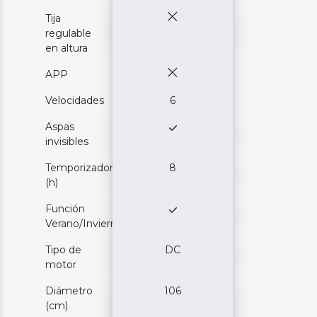
Tija
regulable
en altura
APP
Velocidades
6
Aspas
invisibles
Temporizador
8
(h)
Función
Verano/Invierno
Tipo de
DC
motor
Diámetro
106
(cm)