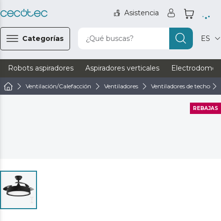
Asistencia
Categorías
¿Qué buscas?
ES
Robots aspiradores
Aspiradores verticales
Electrodomést
Ventilación/Calefacción
Ventiladores
Ventiladores de techo
REBAJAS