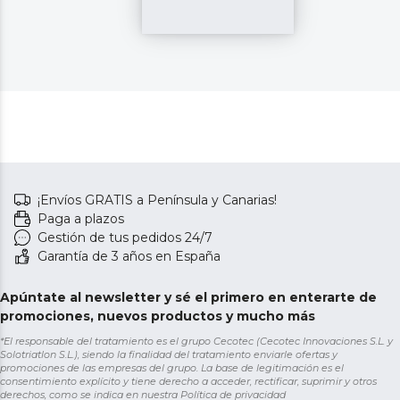
¡Envíos GRATIS a Península y Canarias!
Paga a plazos
Gestión de tus pedidos 24/7
Garantía de 3 años en España
Apúntate al newsletter y sé el primero en enterarte de
promociones, nuevos productos y mucho más
*El responsable del tratamiento es el grupo Cecotec (Cecotec Innovaciones S.L. y
Solotriatlon S.L.), siendo la finalidad del tratamiento enviarle ofertas y
promociones de las empresas del grupo. La base de legitimación es el
consentimiento explícito y tiene derecho a acceder, rectificar, suprimir y otros
derechos, como se indica en nuestra
Política de privacidad