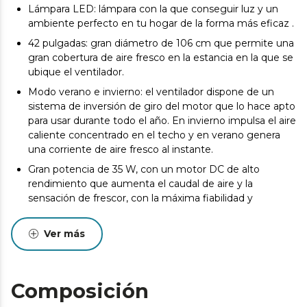
Lámpara LED: lámpara con la que conseguir luz y un
ambiente perfecto en tu hogar de la forma más eficaz .
42 pulgadas: gran diámetro de 106 cm que permite una
gran cobertura de aire fresco en la estancia en la que se
ubique el ventilador.
Modo verano e invierno: el ventilador dispone de un
sistema de inversión de giro del motor que lo hace apto
para usar durante todo el año. En invierno impulsa el aire
caliente concentrado en el techo y en verano genera
una corriente de aire fresco al instante.
Gran potencia de 35 W, con un motor DC de alto
rendimiento que aumenta el caudal de aire y la
sensación de frescor, con la máxima fiabilidad y
durabilidad.
Podrás elegir entre sus 6 velocidades de
Ver más
funcionamiento y adecuarlo a la intensidad del caudal
de aire perfecto a tus necesidades.
Podrás controlar todas las funciones de manera
Composición
cómoda y sencilla gracias a su mando a distancia.