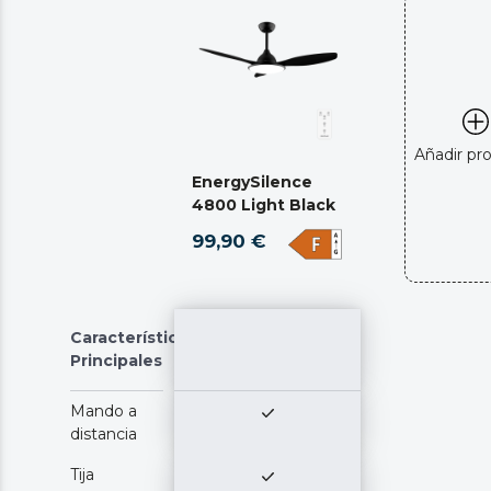
Añadir pr
EnergySilence
4800 Light Black
99,90 €
Características
Principales
Mando a
distancia
Tija