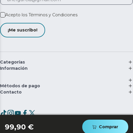
Acepto los
Términos y Condiciones
¡Me suscribo!
Categorías
Información
Métodos de pago
Contacto
©
2026
Cecotec Innovaciones S.L. | RII-AEE: 5537
99,90 €
Comprar