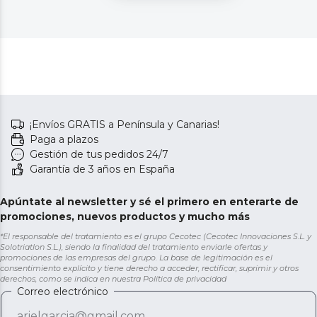
¡Envíos GRATIS a Península y Canarias!
Paga a plazos
Gestión de tus pedidos 24/7
Garantía de 3 años en España
Apúntate al newsletter y sé el primero en enterarte de
promociones, nuevos productos y mucho más
*El responsable del tratamiento es el grupo Cecotec (Cecotec Innovaciones S.L. y
Solotriatlon S.L.), siendo la finalidad del tratamiento enviarle ofertas y
promociones de las empresas del grupo. La base de legitimación es el
consentimiento explícito y tiene derecho a acceder, rectificar, suprimir y otros
derechos, como se indica en nuestra
Política de privacidad
Correo electrónico