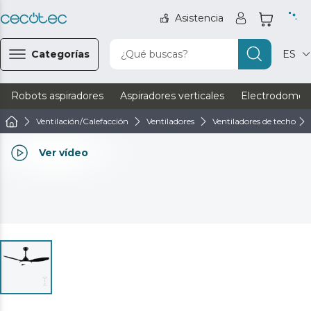
Asistencia
Categorías
¿Qué buscas?
ES
Robots aspiradores
Aspiradores verticales
Electrodomést
Ventilación/Calefacción
Ventiladores
Ventiladores de techo
Ver vídeo