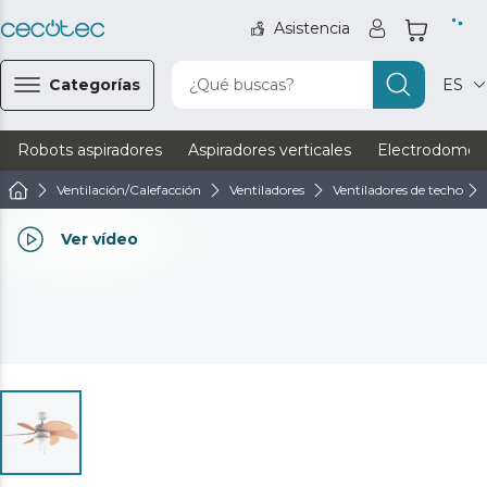
Asistencia
Categorías
¿Qué buscas?
ES
Robots aspiradores
Aspiradores verticales
Electrodomést
Ventilación/Calefacción
Ventiladores
Ventiladores de techo
Ver vídeo