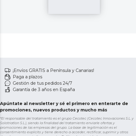
¡Envíos GRATIS a Península y Canarias!
Paga a plazos
Gestión de tus pedidos 24/7
Garantía de 3 años en España
Apúntate al newsletter y sé el primero en enterarte de
promociones, nuevos productos y mucho más
*El responsable del tratamiento es el grupo Cecotec (Cecotec Innovaciones S.L. y
Solotriatlon S.L.), siendo la finalidad del tratamiento enviarle ofertas y
promociones de las empresas del grupo. La base de legitimación es el
consentimiento explícito y tiene derecho a acceder, rectificar, suprimir y otros