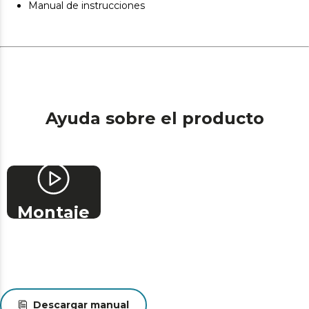
Manual de instrucciones
invierno para impulsar el aire caliente concentrado en el
techo hacia el suelo, perfecto para complementar tu
sistema de calefacción.
Fácil manejo mediante interruptor de cadena. Controla
todas las funciones del ventilador de la forma más
práctica y accesible.
Ayuda sobre el producto
Montaje
Descargar manual