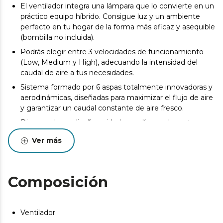
El ventilador integra una lámpara que lo convierte en un
práctico equipo híbrido. Consigue luz y un ambiente
perfecto en tu hogar de la forma más eficaz y asequible
(bombilla no incluida).
Podrás elegir entre 3 velocidades de funcionamiento
(Low, Medium y High), adecuando la intensidad del
caudal de aire a tus necesidades.
Sistema formado por 6 aspas totalmente innovadoras y
aerodinámicas, diseñadas para maximizar el flujo de aire
y garantizar un caudal constante de aire fresco.
Dispone de un diseño cuidado con líneas elegantes,
adaptándose perfectamente a la decoración de tu
Ver más
hogar. Además, sus palas son totalmente reversibles y
te permiten elegir en todo momento entre sus dos
opciones.
Composición
El ventilador dispone de un sistema de inversión de giro
del motor para realizar la función Verano/Invierno.
Mediante un conmutador se selecciona el sentido de
rotación de las aspas, en un sentido en verano para
Ventilador
generar una agradable brisa y en sentido contrario en