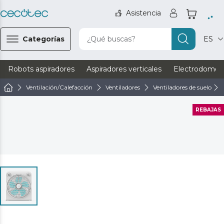
Asistencia
Categorías
¿Qué buscas?
ES
Robots aspiradores
Aspiradores verticales
Electrodomést
Ventilación/Calefacción
Ventiladores
Ventiladores de suelo
REBAJAS