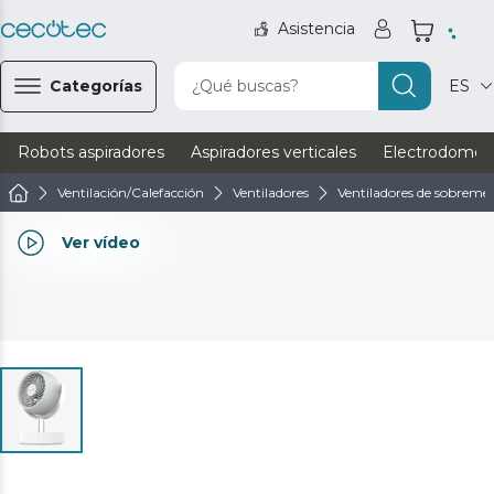
Asistencia
Categorías
¿Qué buscas?
ES
Robots aspiradores
Aspiradores verticales
Electrodomést
Ventilación/Calefacción
Ventiladores
Ventiladores de sobreme
Ver vídeo