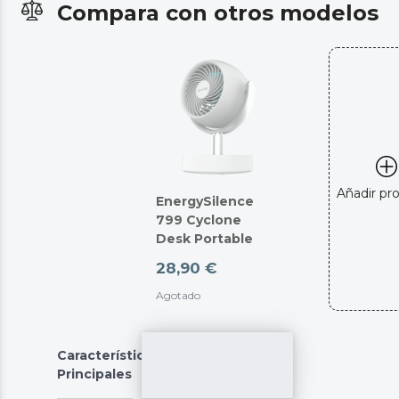
Compara con otros modelos
Añadir pr
EnergySilence
799 Cyclone
Desk Portable
28,90 €
Agotado
Características
Principales