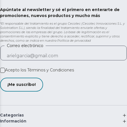
Apúntate al newsletter y sé el primero en enterarte de
promociones, nuevos productos y mucho más
*El responsable del tratamiento es el grupo Cecotec (Cecotec Innovaciones S.L. y
Solotriatlon S.L.), siendo la finalidad del tratamiento enviarle ofertas y
promociones de las empresas del grupo. La base de legitimación es el
consentimiento explícito y tiene derecho a acceder, rectificar, suprimir y otros
derechos, como se indica en nuestra
Política de privacidad
Correo electrónico
Acepto los
Términos y Condiciones
¡Me suscribo!
Categorías
Información