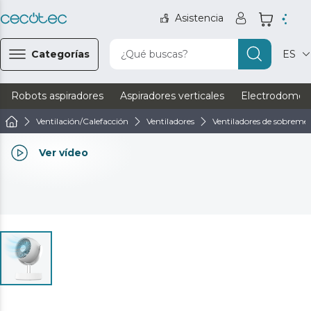
Asistencia
Categorías
¿Qué buscas?
ES
Robots aspiradores
Aspiradores verticales
Electrodomést
Ventilación/Calefacción
Ventiladores
Ventiladores de sobreme
Ver vídeo