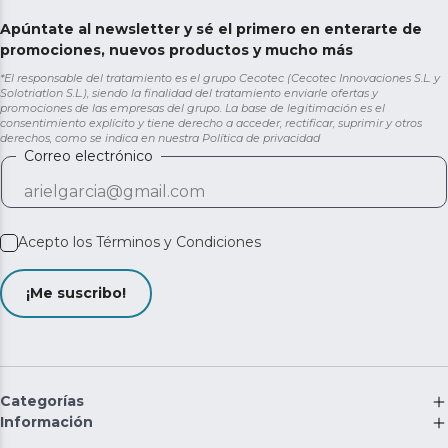
Apúntate al newsletter y sé el primero en enterarte de
promociones, nuevos productos y mucho más
*El responsable del tratamiento es el grupo Cecotec (Cecotec Innovaciones S.L. y
Solotriatlon S.L.), siendo la finalidad del tratamiento enviarle ofertas y
promociones de las empresas del grupo. La base de legitimación es el
consentimiento explícito y tiene derecho a acceder, rectificar, suprimir y otros
derechos, como se indica en nuestra
Política de privacidad
Correo electrónico
Acepto los
Términos y Condiciones
¡Me suscribo!
Categorías
Información