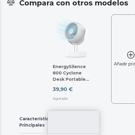
Compara con otros modelos
Añadir pr
EnergySilence
800 Cyclone
Desk Portable
Cool
39,90 €
Agotado
Características
Principales