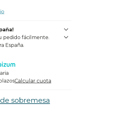
io
spaña!
u pedido fácilmente.
ra España.
aria
 plazos
Calcular cuota
 de sobremesa