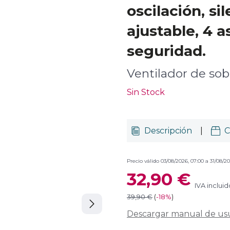
oscilación, si
ajustable, 4 
seguridad.
Ventilador de so
Sin Stock
Descripción
|
C
Precio válido 03/08/2026, 07:00 a 31/08/20
32,90 €
IVA incluid
39,90 €
(
-
18%
)
Descargar manual de us