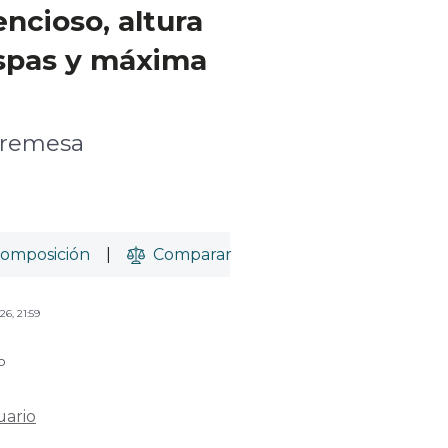
lencioso, altura
aspas y máxima
bremesa
omposición
|
Comparar
26, 21:59
o
uario