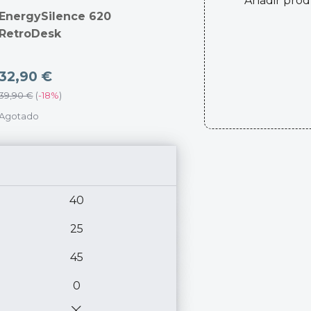
Añadir pro
EnergySilence 620
RetroDesk
32,90 €
39,90 €
(
-
18%
)
Agotado
40
25
45
0