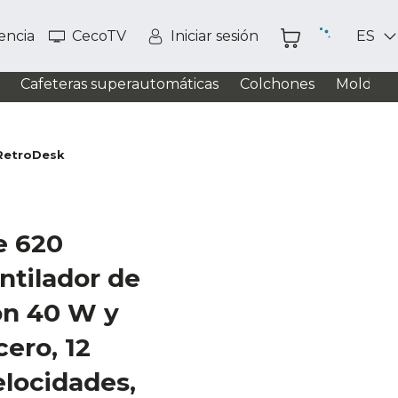
tencia
CecoTV
Iniciar sesión
ES
Cafeteras superautomáticas
Colchones
Moldead
 RetroDesk
e 620
ntilador de
n 40 W y
ero, 12
elocidades,