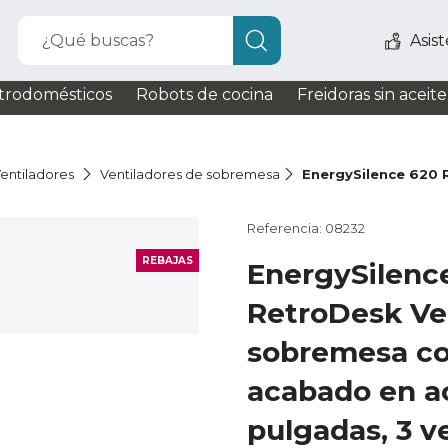
¿Qué buscas?
Asis
trodomésticos
Robots de cocina
Freidoras sin aceite
entiladores
Ventiladores de sobremesa
EnergySilence 620
Referencia: 08232
REBAJAS
EnergySilenc
RetroDesk Ve
sobremesa co
acabado en ac
pulgadas, 3 v