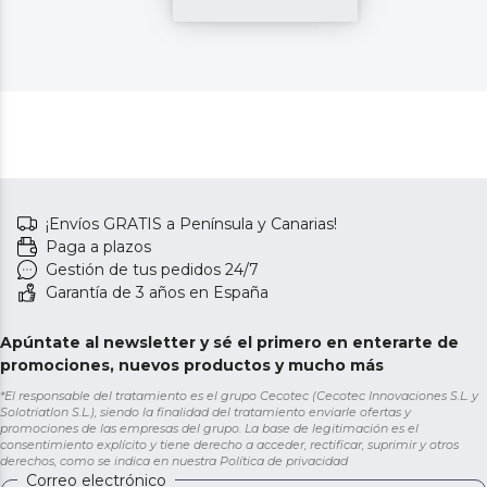
¡Envíos GRATIS a Península y Canarias!
Paga a plazos
Gestión de tus pedidos 24/7
Garantía de 3 años en España
Apúntate al newsletter y sé el primero en enterarte de
promociones, nuevos productos y mucho más
*El responsable del tratamiento es el grupo Cecotec (Cecotec Innovaciones S.L. y
Solotriatlon S.L.), siendo la finalidad del tratamiento enviarle ofertas y
promociones de las empresas del grupo. La base de legitimación es el
consentimiento explícito y tiene derecho a acceder, rectificar, suprimir y otros
derechos, como se indica en nuestra
Política de privacidad
Correo electrónico