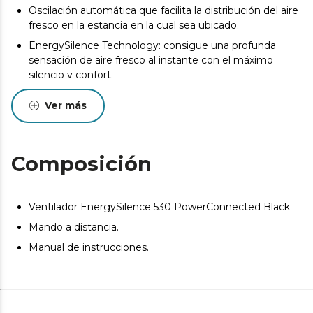
Oscilación automática que facilita la distribución del aire
fresco en la estancia en la cual sea ubicado.
EnergySilence Technology: consigue una profunda
sensación de aire fresco al instante con el máximo
silencio y confort.
Altura e inclinación regulable de 110 a 130 cm para
Ver más
conseguir un gran flujo de aire y hacia la dirección
deseada.
Composición
Ventilador EnergySilence 530 PowerConnected Black
Mando a distancia.
Manual de instrucciones.