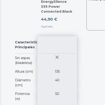
EnergySilence
539 Power
Connected Black
44,90 €
Agotado
Características
Principales
Sin aspas
(bladeless)
Altura (cm)
135
Diámetro
40
(cm)
Potencia
50
(w)