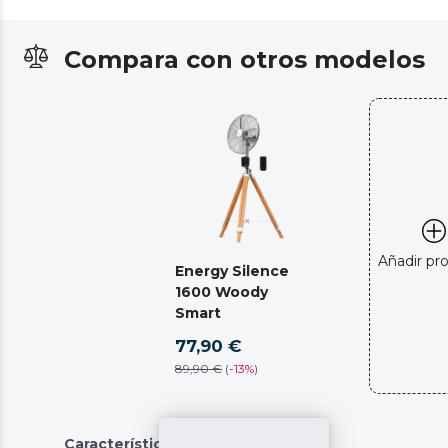
Compara con otros modelos
Añadir pr
Energy Silence
1600 Woody
Smart
77,90 €
89,90 €
(
-
13%
)
Características