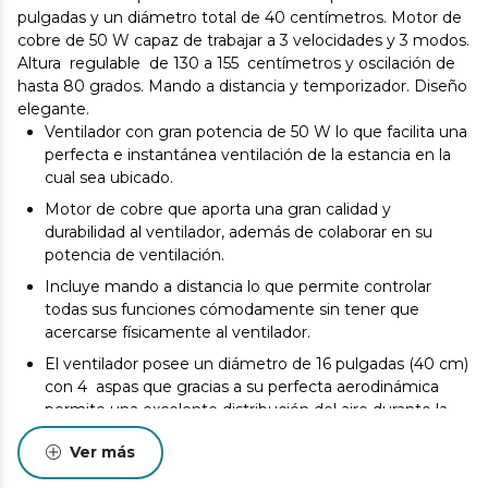
pulgadas y un diámetro total de 40 centímetros. Motor de
cobre de 50 W capaz de trabajar a 3 velocidades y 3 modos.
Altura regulable de 130 a 155 centímetros y oscilación de
hasta 80 grados. Mando a distancia y temporizador. Diseño
elegante.
Ventilador con gran potencia de 50 W lo que facilita una
perfecta e instantánea ventilación de la estancia en la
cual sea ubicado.
Motor de cobre que aporta una gran calidad y
durabilidad al ventilador, además de colaborar en su
potencia de ventilación.
Incluye mando a distancia lo que permite controlar
todas sus funciones cómodamente sin tener que
acercarse físicamente al ventilador.
El ventilador posee un diámetro de 16 pulgadas (40 cm)
con 4 aspas que gracias a su perfecta aerodinámica
permite una excelente distribución del aire durante la
ventilación.
Ver más
El ventilador cuenta con 3 velocidades y 3 modos de
ventilación para adaptar su potencia y su flujo de aire