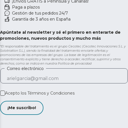
¡Envíos GRATIS a Península y Canarias!
Paga a plazos
Gestión de tus pedidos 24/7
Garantía de 3 años en España
Apúntate al newsletter y sé el primero en enterarte de
promociones, nuevos productos y mucho más
*El responsable del tratamiento es el grupo Cecotec (Cecotec Innovaciones S.L. y
Solotriatlon S.L.), siendo la finalidad del tratamiento enviarle ofertas y
promociones de las empresas del grupo. La base de legitimación es el
consentimiento explícito y tiene derecho a acceder, rectificar, suprimir y otros
derechos, como se indica en nuestra
Política de privacidad
Correo electrónico
Acepto los
Términos y Condiciones
¡Me suscribo!