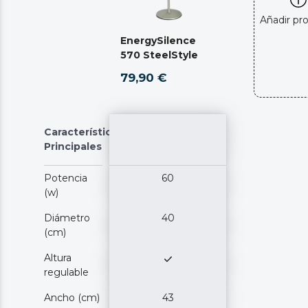
Añadir pr
EnergySilence
570 SteelStyle
79,90 €
Características
Principales
Potencia
60
(w)
Diámetro
40
(cm)
Altura
regulable
Ancho (cm)
43