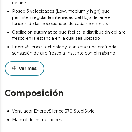
de aire.
Posee 3 velocidades (Low, medium y high) que
permiten regular la intensidad del flujo del aire en
función de las necesidades de cada momento.
Oscilación automática que facilita la distribución del aire
fresco en la estancia en la cual sea ubicado.
EnergySilence Technology: consigue una profunda
sensación de aire fresco al instante con el máximo
silencio y confort.
El ventilador es completamente regulable con una
Ver más
barra telescópica ajustable en altura desde 90 a 125 cm
que se adecua a cada usuario y situación. También se
puede seleccionar el ángulo de incidencia del flujo de
Composición
aire.
Posee 4 aspas aerodinámicas para garantizar el máximo
caudal de aire fresco de la forma más eficiente.
Ventilador EnergySilence 570 SteelStyle.
Máxima seguridad gracias a su robusta y estable base y
Manual de instrucciones.
su rejilla para impedir introducir los dedos en el
ventilador.