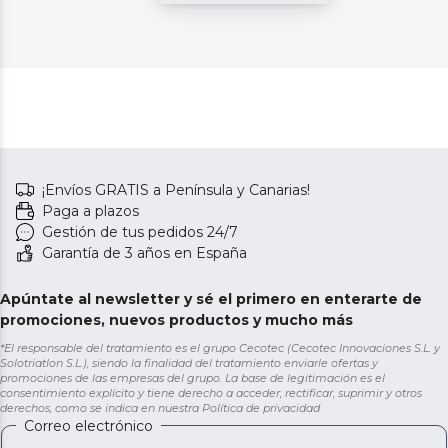
¡Envíos GRATIS a Península y Canarias!
Paga a plazos
Gestión de tus pedidos 24/7
Garantía de 3 años en España
Apúntate al newsletter y sé el primero en enterarte de
promociones, nuevos productos y mucho más
*El responsable del tratamiento es el grupo Cecotec (Cecotec Innovaciones S.L. y
Solotriatlon S.L.), siendo la finalidad del tratamiento enviarle ofertas y
promociones de las empresas del grupo. La base de legitimación es el
consentimiento explícito y tiene derecho a acceder, rectificar, suprimir y otros
derechos, como se indica en nuestra
Política de privacidad
Correo electrónico