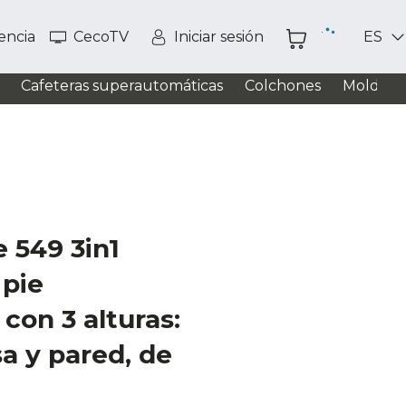
tencia
CecoTV
Iniciar sesión
ES
Cafeteras superautomáticas
Colchones
Moldead
 549 3in1
 pie
con 3 alturas:
a y pared, de