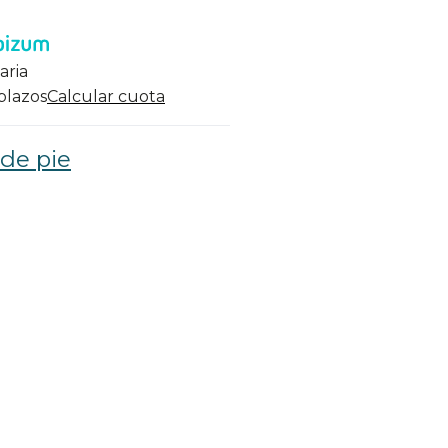
aria
 plazos
Calcular cuota
 de pie