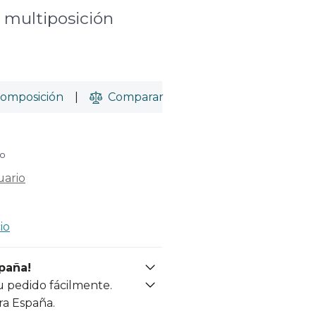
e multiposición
omposición
|
Comparar
do
uario
io
spaña!
u pedido fácilmente.
ra España.