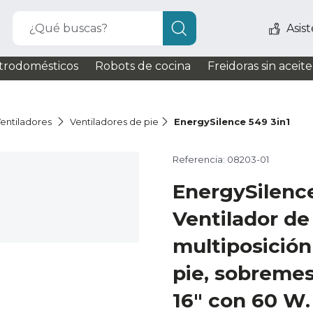
¿Qué buscas?
Asis
trodomésticos
Robots de cocina
Freidoras sin aceite
entiladores
Ventiladores de pie
EnergySilence 549 3in1
Referencia: 08203-01
EnergySilence
Ventilador de
multiposición 
pie, sobremes
16" con 60 W.