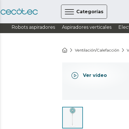
Categorías
Robots aspiradores
Aspiradores verticales
Elec
Ventilación/Calefacción
V
Ver vídeo