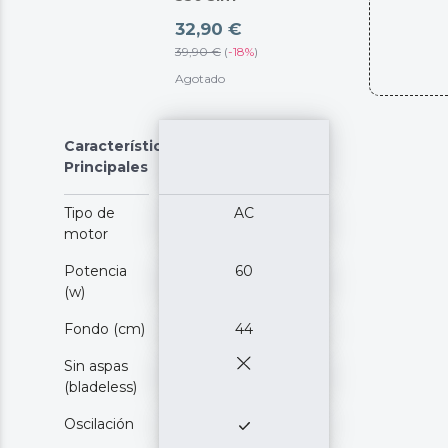
32,90 €
39,90 €
(
-
18%
)
Agotado
Características
Principales
Tipo de
AC
motor
Potencia
60
(w)
Fondo (cm)
44
Sin aspas
(bladeless)
Oscilación