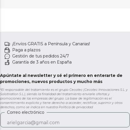
¡Envíos GRATIS a Península y Canarias!
Paga a plazos
Gestión de tus pedidos 24/7
Garantía de 3 años en España
Apúntate al newsletter y sé el primero en enterarte de
promociones, nuevos productos y mucho más
*El responsable del tratamiento es el grupo Cecotec (Cecotec Innovaciones S.L. y
Solotriatlon S.L.), siendo la finalidad del tratamiento enviarle ofertas y
promociones de las empresas del grupo. La base de legitimación es el
consentimiento explícito y tiene derecho a acceder, rectificar, suprimir y otros
derechos, como se indica en nuestra
Política de privacidad
Correo electrónico