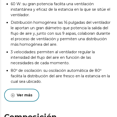
60 W: su gran potencia facilita una ventilación
instantánea y eficaz de la estancia en la que se sitúe el
ventilador.
Distribución homogénea: las 16 pulgadas del ventilador
le aportan un gran diámetro que potencia la salida del
flujo de aire y, junto con sus 9 aspas, colaboran durante
el proceso de ventilación y permiten una distribución
más homogénea del aire.
3 velocidades: permiten al ventilador regular la
intensidad del flujo del aire en función de las
necesidades de cada momento.
80º de oscilación: su oscilación automática de 80º
facilita la distribución del aire fresco en la estancia en la
cual sea ubicado.
Altura regulable: su altura máxima de 135 cm es
regulable, lo que permite seleccionar la altura a la cual
Ver más
se desea que salga el aire fresco y adaptarlo a las
necesidades de cada momento.
Uso sencillo: permite un cómodo control del ventilador
Composición