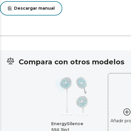
Descargar manual
Compara con otros modelos
Añadir pr
EnergySilence
550 3in1