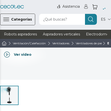
Asistencia
Categorías
¿Qué buscas?
ES
Robots aspiradores
Aspiradores verticales
Electrodomést
Ventilación/Calefacción
Ventiladores
Ventiladores de pie
En
Ver vídeo