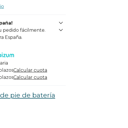
io
spaña!
u pedido fácilmente.
ra España.
aria
 plazos
Calcular cuota
 plazos
Calcular cuota
de pie de batería