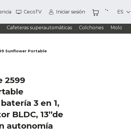
tencia
CecoTV
Iniciar sesión
ES
Cafeteras superautomáticas
Colchones
Moldead
99 Sunflower Portable
e 2599
rtable
batería 3 en 1,
or BLDC, 13”de
an autonomía