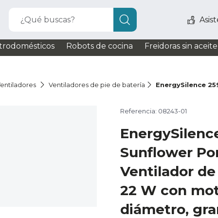
¿Qué buscas?
Asis
trodomésticos
Robots de cocina
Freidoras sin aceite
entiladores
Ventiladores de pie de batería
EnergySilence 25
Referencia: 08243-01
EnergySilenc
Sunflower Po
Ventilador de 
22 W con mot
diámetro, gr