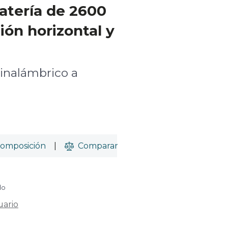
batería de 2600
ión horizontal y
 inalámbrico a
omposición
|
Comparar
do
uario