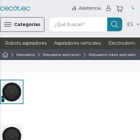
Asistencia
Categorías
¿Qué buscas?
ES
Robots aspiradores
Aspiradores verticales
Electrodomést
Repuestos
Repuestos aspiración
Repuestos robot aspirador