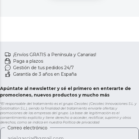
¡Envíos GRATIS a Península y Canarias!
Paga a plazos
Gestión de tus pedidos 24/7
Garantía de 3 años en España
Apúntate al newsletter y sé el primero en enterarte de
promociones, nuevos productos y mucho más
*El responsable del tratamiento es el grupo Cecotec (Cecotec Innovaciones S.L. y
Solotriatlon S.L.), siendo la finalidad del tratamiento enviarle ofertas y
promociones de las empresas del grupo. La base de legitimación es el
consentimiento explícito y tiene derecho a acceder, rectificar, suprimir y otros
derechos, como se indica en nuestra
Política de privacidad
Correo electrónico