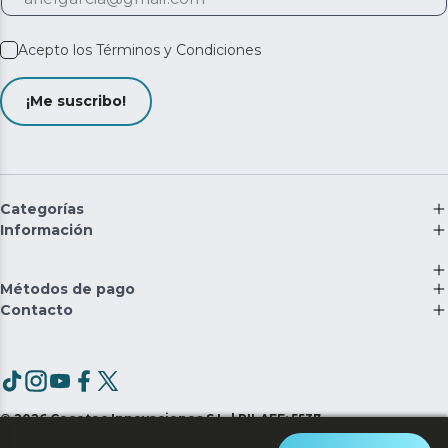
Acepto los
Términos y Condiciones
¡Me suscribo!
Categorías
Información
Métodos de pago
Contacto
©
2026
Cecotec Innovaciones S.L. | RII-AEE: 5537