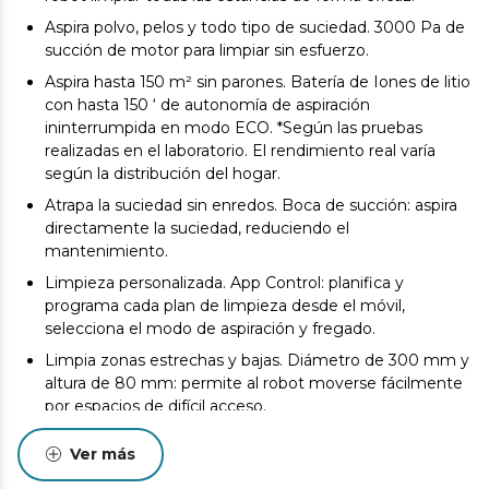
Aspira polvo, pelos y todo tipo de suciedad. 3000 Pa de
succión de motor para limpiar sin esfuerzo.
Aspira hasta 150 m² sin parones. Batería de Iones de litio
con hasta 150 ‘ de autonomía de aspiración
ininterrumpida en modo ECO. *Según las pruebas
realizadas en el laboratorio. El rendimiento real varía
según la distribución del hogar.
Atrapa la suciedad sin enredos. Boca de succión: aspira
directamente la suciedad, reduciendo el
mantenimiento.
Limpieza personalizada. App Control: planifica y
programa cada plan de limpieza desde el móvil,
selecciona el modo de aspiración y fregado.
Limpia zonas estrechas y bajas. Diámetro de 300 mm y
altura de 80 mm: permite al robot moverse fácilmente
por espacios de difícil acceso.
Navegación segura en zonas con doble altura. Sensores
Ver más
anticaídas que permiten al robot retroceder cuando
detecta un escalón.