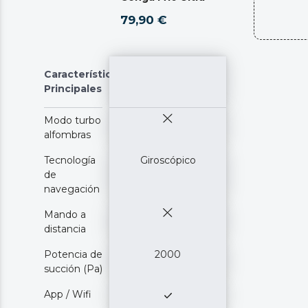
79,90 €
Características
Principales
Modo turbo
alfombras
Tecnología
Giroscópico
de
navegación
Mando a
distancia
Potencia de
2000
succión (Pa)
App / Wifi