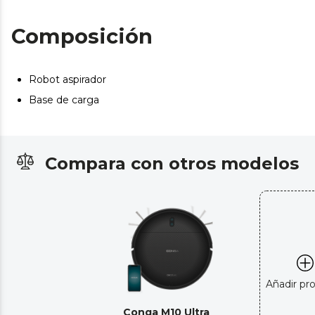
Aumenta el radio de acción. Doble cepillo lateral:
Composición
permite limpiar de forma eficaz en cada pasada.
Robot aspirador
Base de carga
Compara con otros modelos
Añadir pr
Conga M10 Ultra