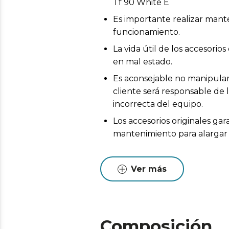
Tf 90 White E
Es importante realizar mant
funcionamiento.
La vida útil de los accesor
en mal estado.
Es aconsejable no manipular 
cliente será responsable de 
incorrecta del equipo.
Los accesorios originales ga
mantenimiento para alargar l
Ver más
Composición