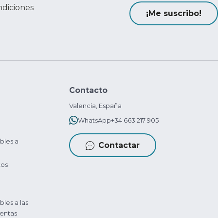
ndiciones
¡Me suscribo!
Contacto
Valencia, España
WhatsApp
+34 663 217 905
bles a
Contactar
tos
bles a las
entas