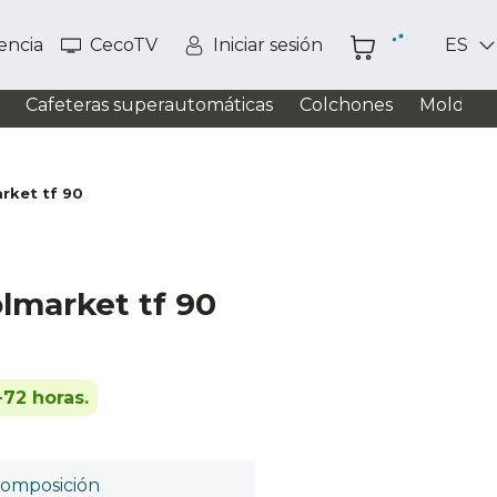
tencia
CecoTV
Iniciar sesión
ES
Cafeteras superautomáticas
Colchones
Moldead
rket tf 90
olmarket tf 90
-72 horas.
omposición