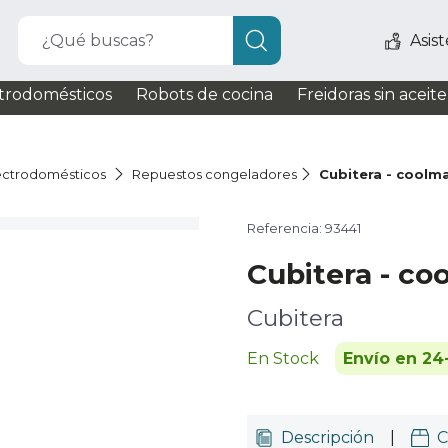
¿Qué buscas?
Asis
trodomésticos
Robots de cocina
Freidoras sin aceite
ectrodomésticos
Repuestos congeladores
Cubitera - coolma
Referencia: 93441
Cubitera - co
Cubitera
En Stock
Envío en 24
Descripción
|
C