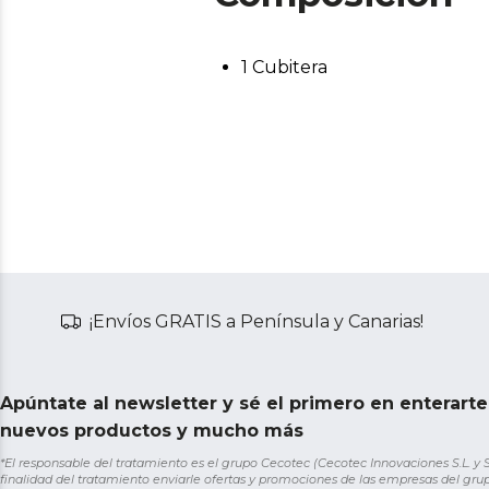
1 Cubitera
¡Envíos GRATIS a Península y Canarias!
Apúntate al newsletter y sé el primero en enterart
nuevos productos y mucho más
*El responsable del tratamiento es el grupo Cecotec (Cecotec Innovaciones S.L. y Sol
finalidad del tratamiento enviarle ofertas y promociones de las empresas del grup