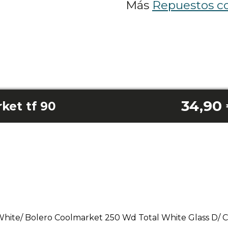
Más
Repuestos c
34,90
ket tf 90
White/ Bolero Coolmarket 250 Wd Total White Glass D/