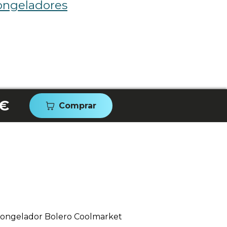
ongeladores
 €
Comprar
 Congelador Bolero Coolmarket