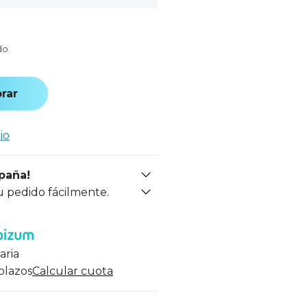
do
rar
io
spaña!
u pedido fácilmente.
aria
 plazos
Calcular cuota