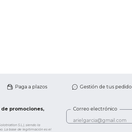
Paga a plazos
Gestión de tus pedido
e de promociones,
Correo electrónico
otriatlon S.L.), siendo la
o. La base de legitimación es el