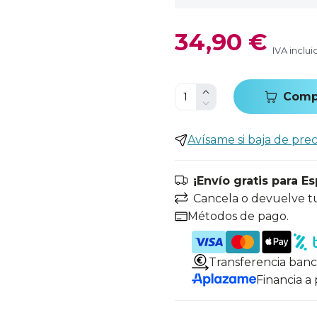
34,90 €
IVA inclui
Comp
Avísame si baja de prec
¡Envío gratis para E
Cancela o devuelve t
Métodos de pago.
Transferencia banc
Financia a