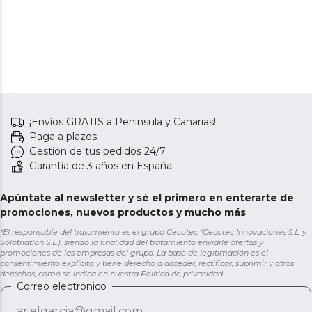
¡Envíos GRATIS a Península y Canarias!
Paga a plazos
Gestión de tus pedidos 24/7
Garantía de 3 años en España
Apúntate al newsletter y sé el primero en enterarte de
promociones, nuevos productos y mucho más
*El responsable del tratamiento es el grupo Cecotec (Cecotec Innovaciones S.L. y
Solotriatlon S.L.), siendo la finalidad del tratamiento enviarle ofertas y
promociones de las empresas del grupo. La base de legitimación es el
consentimiento explícito y tiene derecho a acceder, rectificar, suprimir y otros
derechos, como se indica en nuestra
Política de privacidad
Correo electrónico