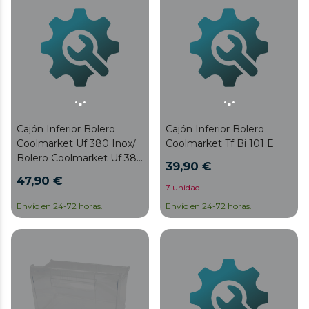
Cajón Inferior Bolero
Cajón Inferior Bolero
Coolmarket Uf 380 Inox/
Coolmarket Tf Bi 101 E
Bolero Coolmarket Uf 380
39,90 €
Inox D
47,90 €
7 unidad
Envío en 24-72 horas.
Envío en 24-72 horas.