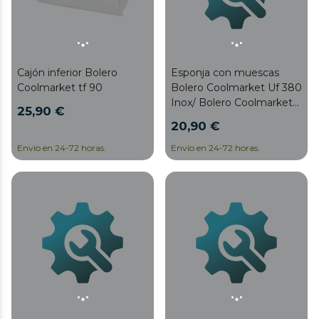
Cajón inferior Bolero
Esponja con muescas
Coolmarket tf 90
Bolero Coolmarket Uf 380
Inox/ Bolero Coolmarket
25,90 €
Uf 380 Inox D
20,90 €
Envío en 24-72 horas.
Envío en 24-72 horas.