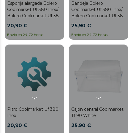
Esponja alargada Bolero
Bandeja Bolero
Coolmarket Uf 380 Inox/
Coolmarket Uf 380 Inox/
Bolero Coolmarket Uf 380
Bolero Coolmarket Uf 380
Inox D
Inox D
20,90 €
25,90 €
Envío en 24-72 horas.
Envío en 24-72 horas.
Filtro Coolmarket Uf 380
Cajón central Coolmarket
Inox
Tf 90 White
20,90 €
25,90 €