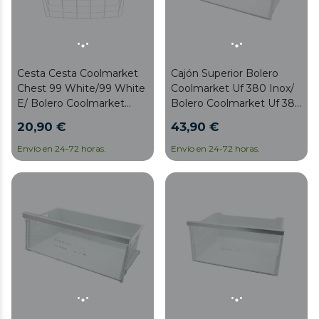
Cesta Cesta Coolmarket
Cajón Superior Bolero
Chest 99 White/99 White
Coolmarket Uf 380 Inox/
E/ Bolero Coolmarket
Bolero Coolmarket Uf 380
Chest 99 Black E
Inox D
20,90 €
43,90 €
Envío en 24-72 horas.
Envío en 24-72 horas.