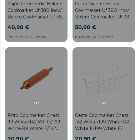
Cajón Intermedio Bolero
Cajón Grande Bolero
Coolmarket Uf 380 Inox/
Coolmarket Uf 380 Inox/
Bolero Coolmarket Uf 380
Bolero Coolmarket Uf 380
Inox D
Inox D
40,90 €
50,90 €
Envío en 24-72 horas.
Envío en 24-72 horas.
Filtro Coolmarket Chest
Cesta Coolmarket Chest
99 White/142 White/199
142 White/199 White/142
White/99 White E/142
White E/199 White E/
White E/199 White E/
Bolero Coolmarket Chest
20,90 €
20,90 €