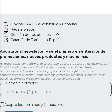
¡Envíos GRATIS a Península y Canarias!
Paga a plazos
Gestión de tus pedidos 24/7
Garantía de 3 años en España
Apúntate al newsletter y sé el primero en enterarte de
promociones, nuevos productos y mucho más
*El responsable del tratamiento es el grupo Cecotec (Cecotec Innovaciones S.L. y
Solotriatlon S.L.), siendo la finalidad del tratamiento enviarle ofertas y
promociones de las empresas del grupo. La base de legitimación es el
consentimiento explícito y tiene derecho a acceder, rectificar, suprimir y otros
derechos, como se indica en nuestra
Política de privacidad
Correo electrónico
Acepto los
Términos y Condiciones