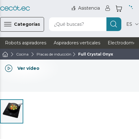
Asistencia
Categorías
¿Qué buscas?
ES
Robots aspiradores
Aspiradores verticales
Electrodomést
Cocina
Placas de inducción
Full Crystal Onyx
Ver vídeo