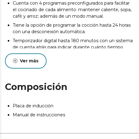
Cuenta con 4 programas preconfigurados para facilitar
el cocinado de cada alimento: mantener caliente, sopa,
café y arroz; además de un modo manual.
Tiene la opción de programar la cocción hasta 24 horas
con una desconexión automática.
Temporizador digital hasta 180 minutos con un sistema
de cuenta atrás para indicar durante cuánto tiempo
tiene que estar cocinando.
Ver más
Termostato con protección contra el
sobrecalentamiento que apaga la placa en caso de
exceso de calor.
Composición
Función “reservar” que mantiene caliente la comida
durante el tiempo deseado para tener la comida
siempre al punto.
Placa de inducción
Apta para sartenes de hasta 28 cm.
Manual de instrucciones