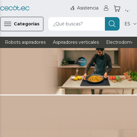
Asistencia
Categorías
¿Qué buscas?
ES
Robots aspiradores
Aspiradores verticales
Electrodomést