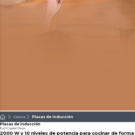
Cocina
Placas de inducción
Placas de inducción
Full Crystal Onyx
2000 W y 10 niveles de potencia para cocinar de forma