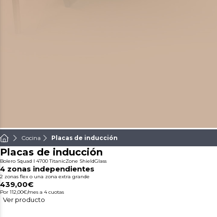
Cocina
Placas de inducción
Placas de inducción
Bolero Squad I 4700 TitanicZone ShieldGlass
4 zonas independientes
2 zonas flex o una zona extra grande
439,00€
Por 112,00€/mes
a 4 cuotas
Ver producto