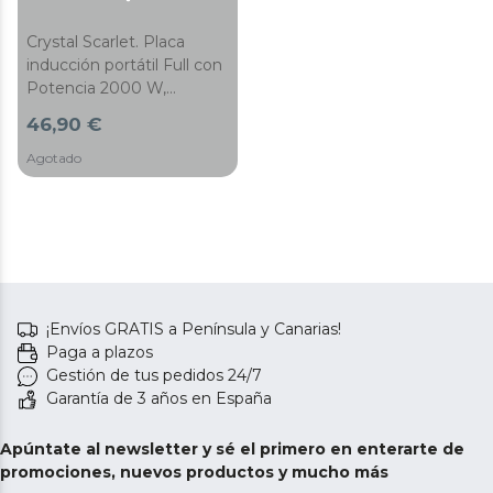
Crystal Scarlet. Placa
inducción portátil Full con
Potencia 2000 W,
Temperatura regulable, 4
46,90 €
Programas
preconfigurados,
Agotado
Temporizador, Sartenes
hasta 28 cm
¡Envíos GRATIS a Península y Canarias!
Paga a plazos
Gestión de tus pedidos 24/7
Garantía de 3 años en España
Apúntate al newsletter y sé el primero en enterarte de
promociones, nuevos productos y mucho más