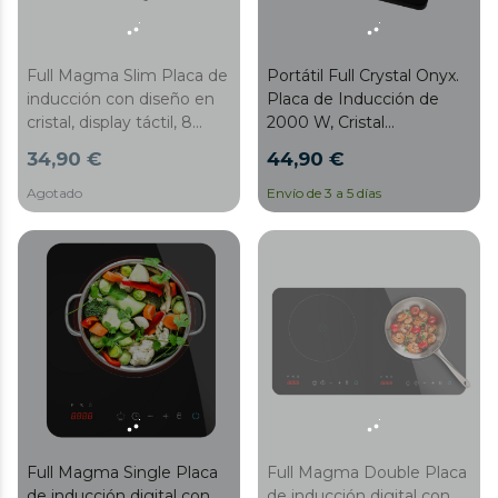
Full Magma Slim Placa de
Portátil Full Crystal Onyx.
inducción con diseño en
Placa de Inducción de
cristal, display táctil, 8
2000 W, Cristal
niveles de potencia y
Esmaltado, Control Táctil,
34,90 €
44,90 €
temporizador.
Potencia y Temperatura
Regulable, 4 Programas
Agotado
Envío de 3 a 5 días
Preconfigurados,
Temporizador, Diámetro
28 cm
Full Magma Single Placa
Full Magma Double Placa
de inducción digital con
de inducción digital con