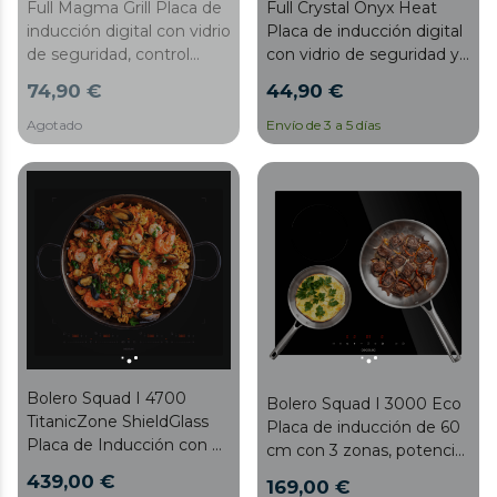
Full Magma Grill Placa de
Full Crystal Onyx Heat
inducción digital con vidrio
Placa de inducción digital
de seguridad, control
con vidrio de seguridad y
táctil y programable.
control táctil. Color negro.
74,90 €
44,90 €
Accesorio grill.
Agotado
Envío de 3 a 5 días
Bolero Squad I 4700
Bolero Squad I 3000 Eco
TitanicZone ShieldGlass
Placa de inducción de 60
Placa de Inducción con 4
cm con 3 zonas, potencia
Zonas, Potencia Total de
total 6,6 kW, Touch
439,00 €
169,00 €
7400W, Touch Slider