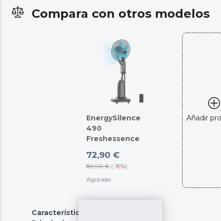
Compara con otros modelos
EnergySilence
Añadir pr
490
Freshessence
72,90 €
89,90 €
(
-
19%
)
Agotado
Características