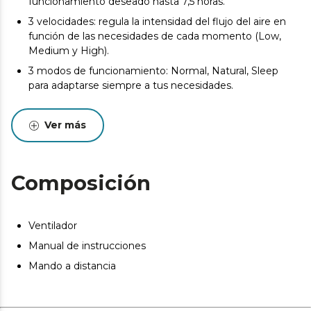
funcionamiento deseado hasta 7,5 horas.
3 velocidades: regula la intensidad del flujo del aire en
función de las necesidades de cada momento (Low,
Medium y High).
3 modos de funcionamiento: Normal, Natural, Sleep
para adaptarse siempre a tus necesidades.
16 pulgadas: amplio diámetro de 40 cm que permite
una buena salida del flujo de aire que junto con sus 5
Ver más
aspas colaboran durante el proceso de ventilación y
permiten una distribución más homogénea del aire.
Composición
Ventilador
Manual de instrucciones
Mando a distancia