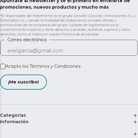
Apúntate al newsletter y sé el primero en enterarte de
promociones, nuevos productos y mucho más
*El responsable del tratamiento es el grupo Cecotec (Cecotec Innovaciones S.L. y
Solotriatlon S.L.), siendo la finalidad del tratamiento enviarle ofertas y
promociones de las empresas del grupo. La base de legitimación es el
consentimiento explícito y tiene derecho a acceder, rectificar, suprimir y otros
derechos, como se indica en nuestra
Política de privacidad
Correo electrónico
Acepto los
Términos y Condiciones
¡Me suscribo!
Categorías
Información