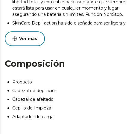
libertad total, y con cable para asegurarte que siempre
estará lista para usar en cualquier momento y lugar
asegurando una batería sin límites. Función NonStop.
SkinCare Depil-action ha sido diseñada para ser ligera y
compacta, haciendo que su uso sea más cómodo y
consiguiendo que la eliminación del vello sea más
Ver más
sencilla. Encaja perfectamente en tu mano.
Composición
Producto
Cabezal de depilación
Cabezal de afeitado
Cepillo de limpieza
Adaptador de carga