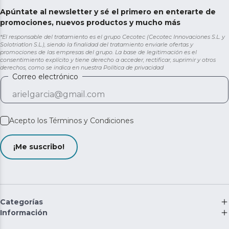
Apúntate al newsletter y sé el primero en enterarte de
promociones, nuevos productos y mucho más
*El responsable del tratamiento es el grupo Cecotec (Cecotec Innovaciones S.L. y
Solotriatlon S.L.), siendo la finalidad del tratamiento enviarle ofertas y
promociones de las empresas del grupo. La base de legitimación es el
consentimiento explícito y tiene derecho a acceder, rectificar, suprimir y otros
derechos, como se indica en nuestra
Política de privacidad
Correo electrónico
Acepto los
Términos y Condiciones
¡Me suscribo!
Categorías
Información