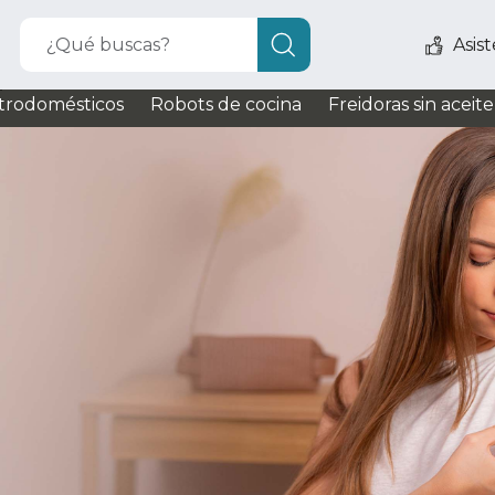
¿Qué buscas?
Asis
que
que
trodomésticos
Robots de cocina
Freidoras sin aceite