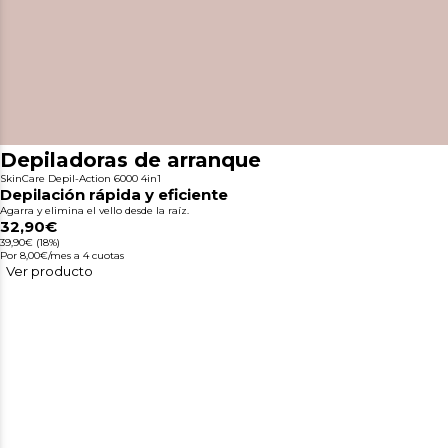
Depiladoras de arranque
SkinCare Depil-Action 6000 4in1
Depilación rápida y eficiente
Agarra y elimina el vello desde la raíz.
32,90€
39,90€
(18%)
Por 8,00€/mes
a 4 cuotas
Ver producto