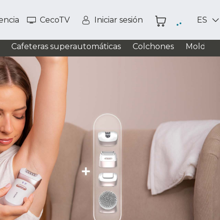
tencia
CecoTV
Iniciar sesión
ES
Cafeteras superautomáticas
Colchones
Moldead