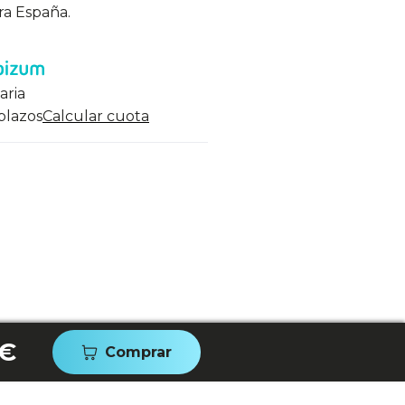
ra España.
aria
 plazos
Calcular cuota
 €
Comprar