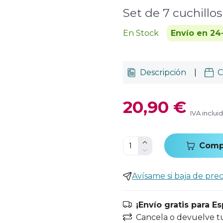
Set de 7 cuchillos
En Stock
Envío en 24
Descripción
|
C
20,90 €
IVA inclui
Comp
Avísame si baja de prec
¡Envío gratis para E
Cancela o devuelve t