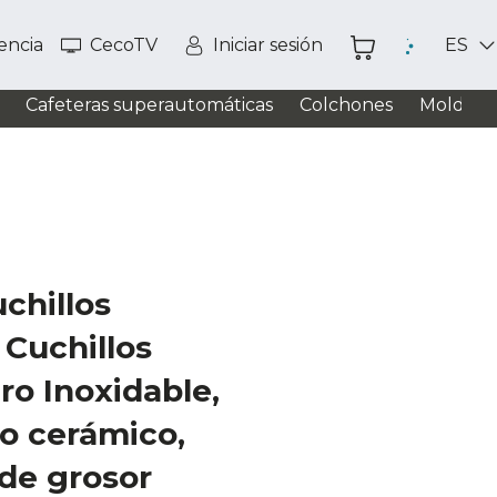
tencia
CecoTV
Iniciar sesión
ES
Cafeteras superautomáticas
Colchones
Moldead
chillos
 Cuchillos
ro Inoxidable,
o cerámico,
de grosor