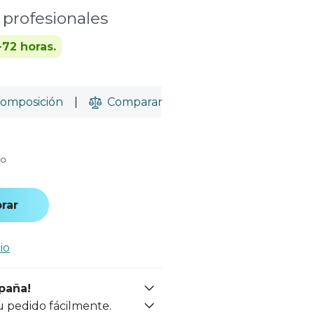
 profesionales
-72 horas.
omposición
|
Comparar
do
rar
io
spaña!
u pedido fácilmente.