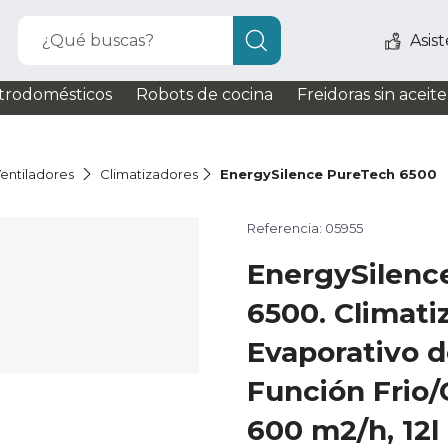
¿Qué buscas?
Asis
trodomésticos
Robots de cocina
Freidoras sin aceite
entiladores
Climatizadores
EnergySilence PureTech 6500
Referencia: 05955
EnergySilenc
6500. Climati
Evaporativo 
Función Frio/
600 m2/h, 12l