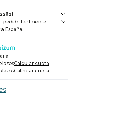
spaña!
u pedido fácilmente.
ra España.
aria
 plazos
Calcular cuota
 plazos
Calcular cuota
es