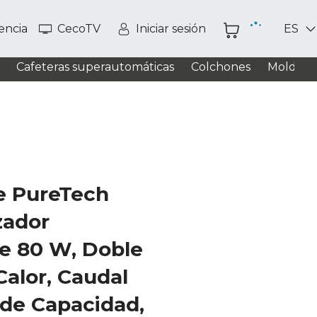
tencia
CecoTV
Iniciar sesión
ES
Cafeteras superautomáticas
Colchones
Moldead
e PureTech
zador
de 80 W, Doble
Calor, Caudal
 de Capacidad,