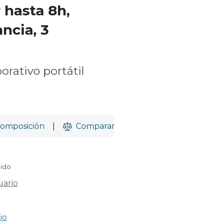
 hasta 8h,
ncia, 3
orativo portátil
omposición
|
Comparar
uido
uario
io