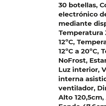
30 botellas, C
electrónico 
mediante disp
Temperatura Z
12ºC, Tempera
12ºC a 20ºC, 
NoFrost, Esta
Luz interior, 
interna asisti
ventilador, D
Alto 120,5cm,