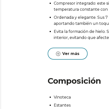
Compresor integrado: este s
temperatura constante con
Ordenada y elegante. Sus 7 
aportando también un toque
Evita la formación de hielo.
interior, evitando que afecte
Visualiza cada rincón. La luz
visibilidad y que puedas enc
Ver más
Humedad y temperatura ideal
homogénea en todos los est
Dimensiones (alto x ancho x f
Composición
Vinoteca
Estantes