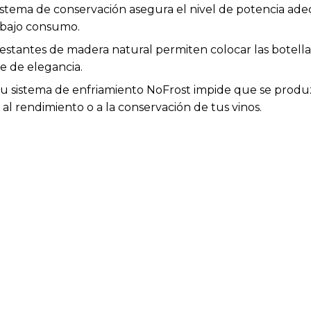
istema de conservación asegura el nivel de potencia a
 bajo consumo.
estantes de madera natural permiten colocar las botell
 de elegancia.
 Su sistema de enfriamiento NoFrost impide que se produz
 al rendimiento o a la conservación de tus vinos.
 LED interior proyecta una tenue iluminación interior, suf
ontrar fácilmente la botella que quieras.
es. Gracias a la asistencia del ventilador interior, pod
antes y asegurar un nivel de humedad óptimo.
ondo). 120,5 x 36,6 x 47,6 cm.