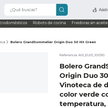
¿Qué buscas?
Asis
trodomésticos
Robots de cocina
Freidoras sin aceite
eca
Bolero GrandSommelier Origin Duo 30 Hit Green
Referencia: A01_EU01_100510
Bolero Grand
Origin Duo 30
Vinoteca de d
color verde c
temperatura,