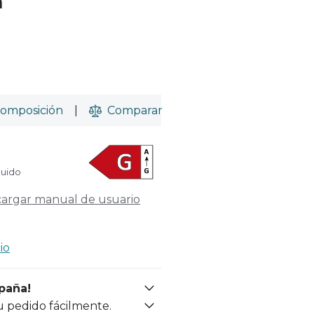
m
omposición
|
Comparar
luido
argar manual de usuario
io
spaña!
u pedido fácilmente.