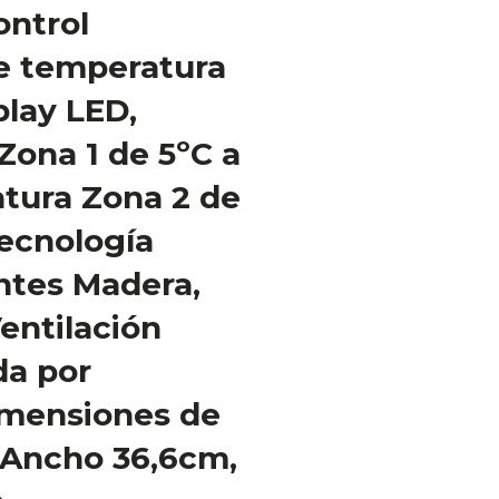
ontrol
de temperatura
lay LED,
ona 1 de 5ºC a
tura Zona 2 de
Tecnología
ntes Madera,
Ventilación
da por
imensiones de
 Ancho 36,6cm,