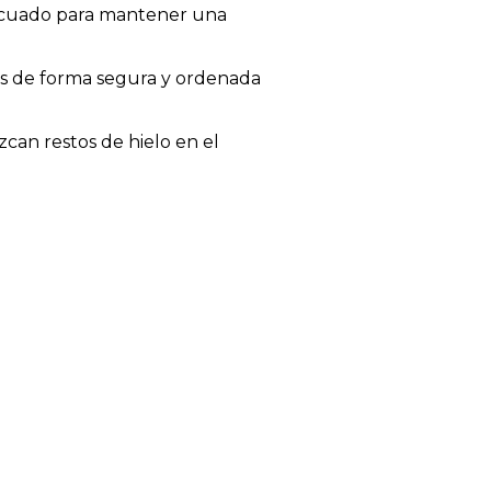
decuado para mantener una
as de forma segura y ordenada
can restos de hielo en el
iciente para dar claridad y
rás mantener una temperatura