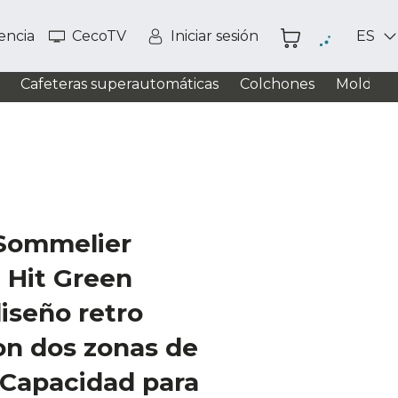
tencia
CecoTV
Iniciar sesión
ES
Cafeteras superautomáticas
Colchones
Moldead
Sommelier
 Hit Green
iseño retro
on dos zonas de
 Capacidad para