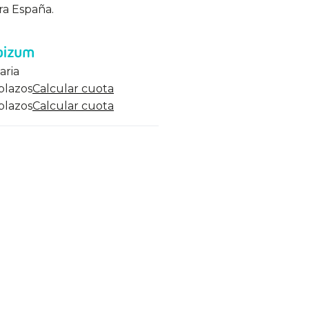
ra España.
aria
 plazos
Calcular cuota
 plazos
Calcular cuota