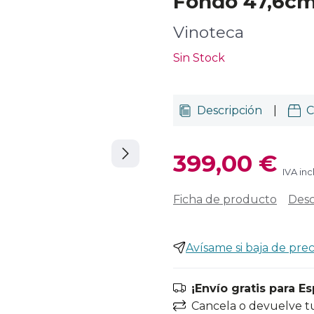
Fondo 47,6c
Vinoteca
Sin Stock
Descripción
|
C
399,00 €
IVA inc
Ficha de producto
Desc
Avísame si baja de prec
¡Envío gratis para E
Cancela o devuelve t