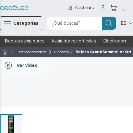
Asistencia
Categorías
¿Qué buscas?
ES
Robots aspiradores
Aspiradores verticales
Electrodomést
Electrodomésticos
Vinoteca
Bolero GrandSommelier Orig
Ver vídeo