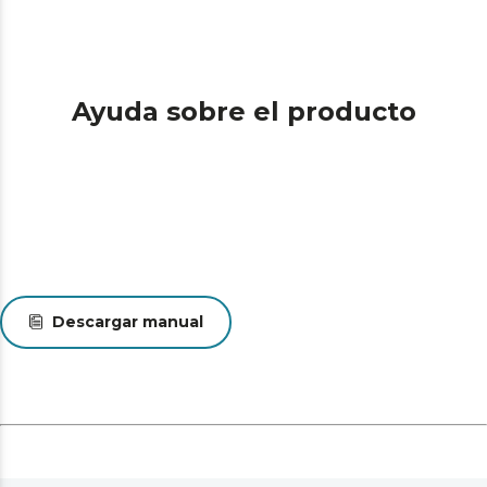
temperatura homogénea en todos los estantes y
asegurar un nivel de humedad óptimo.
Dimensiones (alto x ancho x fondo). 120,5 x 36,6 x 47,6
cm.
Ayuda sobre el producto
Descargar manual