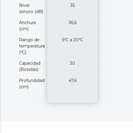
Nivel
35
sonoro (dB)
Anchura
36,6
(cm)
Rango de
5ºC a 20ºC
temperatura
(ºC)
Capacidad
30
(Botellas)
Profundidad
47,6
(cm)