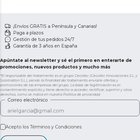
¡Envíos GRATIS a Península y Canarias!
Paga a plazos
Gestión de tus pedidos 24/7
Garantía de 3 años en España
Apúntate al newsletter y sé el primero en enterarte de
promociones, nuevos productos y mucho más
*El responsable del tratamiento es el grupo Cecotec (Cecotec Innovaciones S.L. y
Solotriatlon S.L.), siendo la finalidad del tratamiento enviarle ofertas y
promociones de las empresas del grupo. La base de legitimación es el
consentimiento explícito y tiene derecho a acceder, rectificar, suprimir y otros
derechos, como se indica en nuestra
Política de privacidad
Correo electrónico
Acepto los
Términos y Condiciones