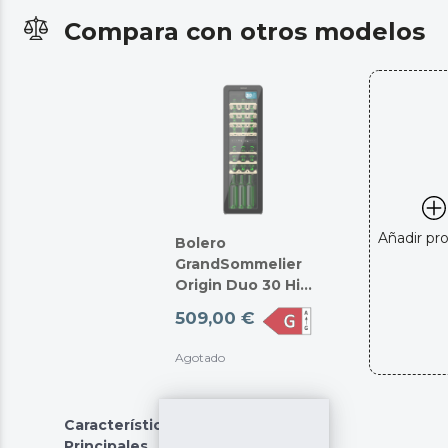
Compara con otros modelos
Añadir pr
Bolero
GrandSommelier
Origin Duo 30 Hit
Black
509,00 €
Agotado
Características
Principales