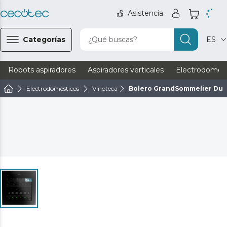
Asistencia
Categorías
¿Qué buscas?
ES
Robots aspiradores
Aspiradores verticales
Electrodomést
Electrodomésticos
Vinoteca
Bolero GrandSommelier Duo