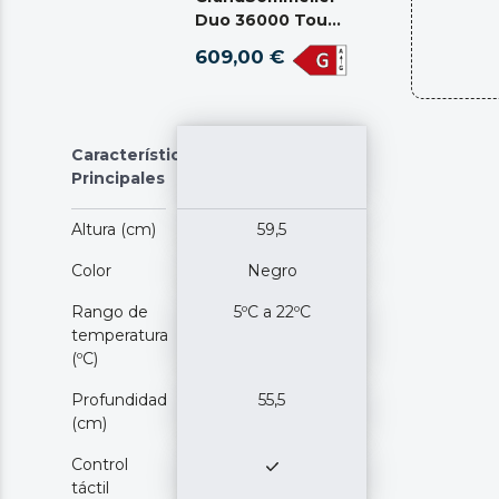
Duo 36000 Touch
Matt Black
609,00 €
Compressor
Características
Principales
Altura (cm)
59,5
Color
Negro
Rango de
5ºC a 22ºC
temperatura
(ºC)
Profundidad
55,5
(cm)
Control
táctil