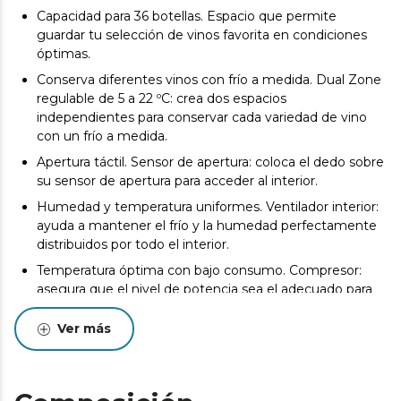
Capacidad para 36 botellas. Espacio que permite
guardar tu selección de vinos favorita en condiciones
óptimas.
Conserva diferentes vinos con frío a medida. Dual Zone
regulable de 5 a 22 ºC: crea dos espacios
independientes para conservar cada variedad de vino
con un frío a medida.
Apertura táctil. Sensor de apertura: coloca el dedo sobre
su sensor de apertura para acceder al interior.
Humedad y temperatura uniformes. Ventilador interior:
ayuda a mantener el frío y la humedad perfectamente
distribuidos por todo el interior.
Temperatura óptima con bajo consumo. Compresor:
asegura que el nivel de potencia sea el adecuado para
evitar variaciones de temperatura.
Ver más
Interior elegante. 3 estantes de madera: permiten
colocar las botellas de forma segura y ordenada,
aportando también un toque de elegancia.
Visualiza cada rincón. LED interior: proyecta una tenue