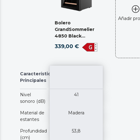
Añadir pr
Bolero
GrandSommelier
4850 Black
Compressor
339,00 €
Características
Principales
Nivel
41
sonoro (dB)
Material de
Madera
estantes
Profundidad
53,8
(cm)