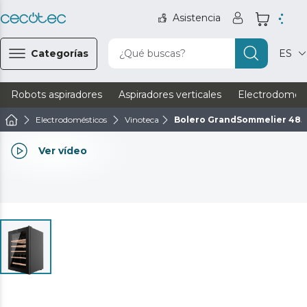
Asistencia
Categorías
¿Qué buscas?
ES
Robots aspiradores
Aspiradores verticales
Electrodomést
Electrodomésticos
Vinoteca
Bolero GrandSommelier 485
Ver vídeo