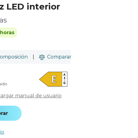
z LED interior
as
 horas
omposición
|
Comparar
uido
argar manual de usuario
rar
io