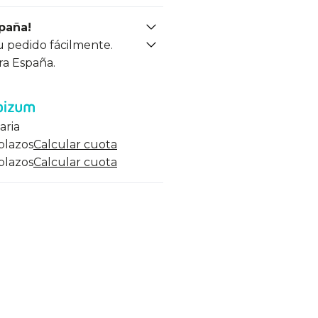
spaña!
u pedido fácilmente.
ra España.
aria
 plazos
Calcular cuota
 plazos
Calcular cuota