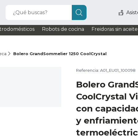
¿Qué buscas?
Asis
trodomésticos
Robots de cocina
Freidoras sin aceite
eca
Bolero GrandSommelier 1250 CoolCrystal
Referencia: A01_EU01_100098
Bolero Grand
CoolCrystal 
con capacidad
y enfriamient
termoeléctri