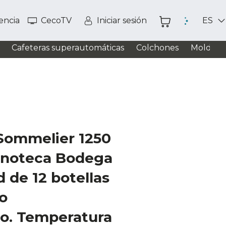
tencia
CecoTV
Iniciar sesión
ES
Cafeteras superautomáticas
Colchones
Moldead
Sommelier 1250
Vinoteca Bodega
 de 12 botellas
o
co. Temperatura