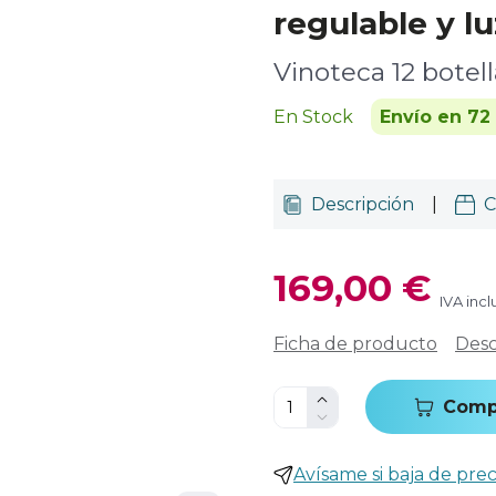
regulable y lu
Vinoteca 12 botell
En Stock
Envío en 72
Descripción
|
C
169,00 €
IVA incl
Ficha de producto
Desc
Comp
Avísame si baja de prec