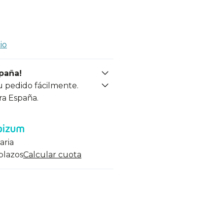
io
spaña!
u pedido fácilmente.
ra España.
aria
 plazos
Calcular cuota