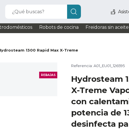
¿Qué buscas?
Asis
trodomésticos
Robots de cocina
Freidoras sin aceite
Hydrosteam 1300 Rapid Max X-Treme
Referencia: A01_EU01_126595
REBAJAS
Hydrosteam 1
X-Treme Vapo
con calentami
potencia de 1
desinfecta p