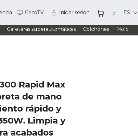
tencia
CecoTV
Iniciar sesión
ES
Cafeteras superautomáticas
Colchones
Moldead
300 Rapid Max
reta de mano
ento rápido y
350W. Limpia y
ara acabados