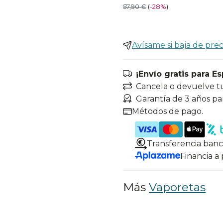
57,90 €
(
-
28%
)
Avísame si baja de prec
¡Envío gratis para E
Cancela o devuelve t
Garantía de 3 años pa
Métodos de pago.
Transferencia banc
Financia a
Más
Vaporetas