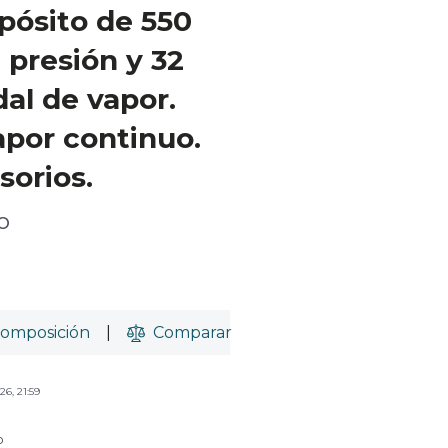
pósito de 550
 presión y 32
al de vapor.
por continuo.
sorios.
o
omposición
|
Comparar
26, 21:59
o