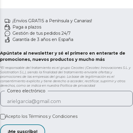
¡Envíos GRATIS a Península y Canarias!
Paga a plazos
Gestión de tus pedidos 24/7
Garantía de 3 años en España
Apúntate al newsletter y sé el primero en enterarte de
promociones, nuevos productos y mucho más
*El responsable del tratamiento es el grupo Cecotec (Cecotec Innovaciones S.L. y
Solotriatlon S.L.), siendo la finalidad del tratamiento enviarle ofertas y
promociones de las empresas del grupo. La base de legitimación es el
consentimiento explícito y tiene derecho a acceder, rectificar, suprimir y otros
derechos, como se indica en nuestra
Política de privacidad
Correo electrónico
Acepto los
Términos y Condiciones
¡Me suscribo!