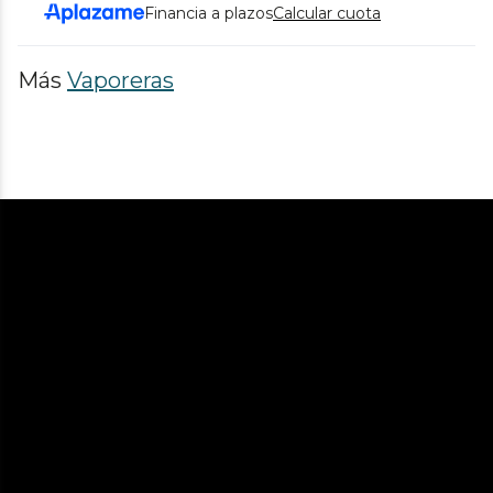
Financia a plazos
Calcular cuota
Más
Vaporeras