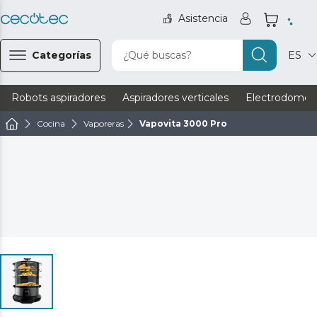
Asistencia
Categorías
¿Qué buscas?
ES
Robots aspiradores
Aspiradores verticales
Electrodomést
Cocina
Vaporeras
Vapovita 3000 Pro