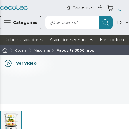
Asistencia
Categorías
¿Qué buscas?
ES
Robots aspiradores
Aspiradores verticales
Electrodomést
Cocina
Vaporeras
Vapovita 3000 Inox
Ver vídeo