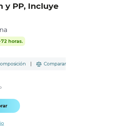
n y PP, Incluye
ina
-72 horas.
omposición
|
Comparar
o
rar
io