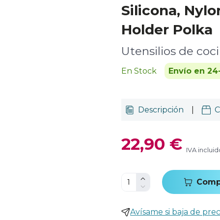
Silicona, Nylo
Holder Polka
Utensilios de coc
En Stock
Envío en 24
Descripción
|
C
22,90 €
IVA incluid
Comp
Avísame si baja de prec