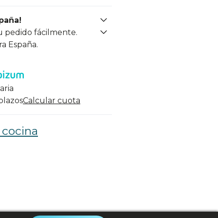
spaña!
u pedido fácilmente.
ra España.
aria
 plazos
Calcular cuota
 cocina