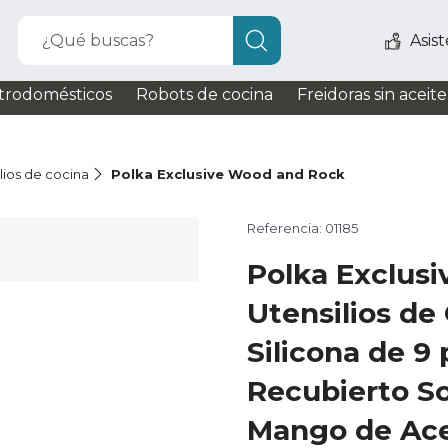
¿Qué buscas?
Asis
trodomésticos
Robots de cocina
Freidoras sin aceite
lios de cocina
Polka Exclusive Wood and Rock
Referencia: 01185
Polka Exclus
Utensilios de
Silicona de 9
Recubierto So
Mango de Acer