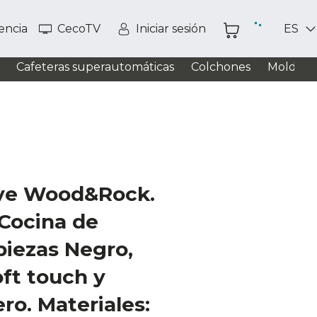
tencia
CecoTV
Iniciar sesión
ES
Cafeteras superautomáticas
Colchones
Moldead
ive Wood&Rock.
 Cocina de
 piezas Negro,
ft touch y
o. Materiales: