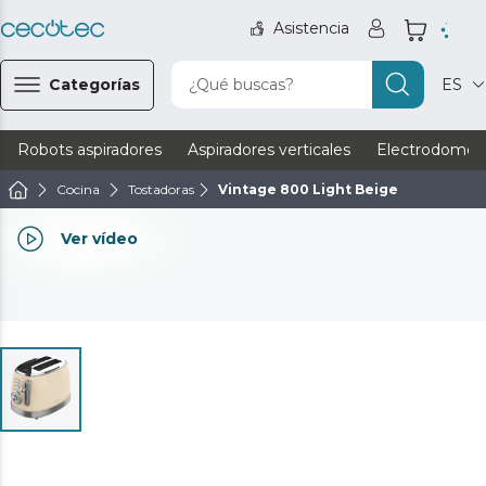
Asistencia
Categorías
¿Qué buscas?
ES
Robots aspiradores
Aspiradores verticales
Electrodomést
Cocina
Tostadoras
Vintage 800 Light Beige
Ver vídeo