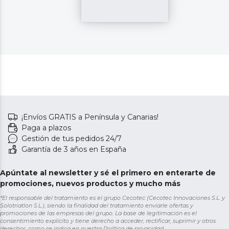
¡Envíos GRATIS a Península y Canarias!
Paga a plazos
Gestión de tus pedidos 24/7
Garantía de 3 años en España
Apúntate al newsletter y sé el primero en enterarte de
promociones, nuevos productos y mucho más
*El responsable del tratamiento es el grupo Cecotec (Cecotec Innovaciones S.L. y
Solotriatlon S.L.), siendo la finalidad del tratamiento enviarle ofertas y
promociones de las empresas del grupo. La base de legitimación es el
consentimiento explícito y tiene derecho a acceder, rectificar, suprimir y otros
derechos, como se indica en nuestra
Política de privacidad