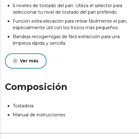
6 niveles de tostado del pan. Utiliza el selector para
seleccionar tu nivel de tostado del pan preferido.
Función extra elevación para retirar fácilmente el pan,
especialmente útil con los trozos más pequeños.
Bandeja recogemigas de fácil extracción para una
limpieza rápida y sencilla.
Luz indicadora de funcionamiento.
Ver más
Sistema de autocentrado para conseguir un tostado
totalmente uniforme por las dos caras.
Base antideslizante y hueco recogecables.
Composición
Tostadora
Manual de instrucciones