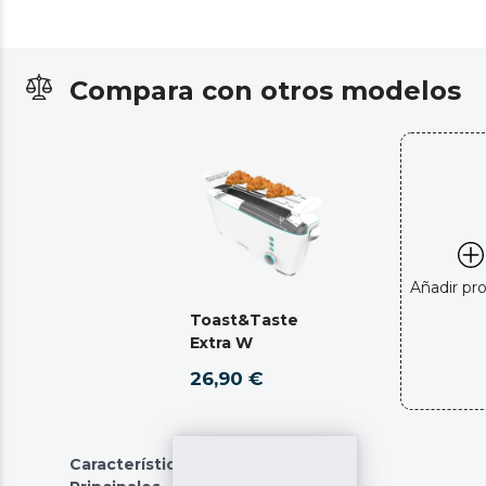
Compara con otros modelos
Añadir pr
Toast&Taste
Extra W
26,90 €
Características