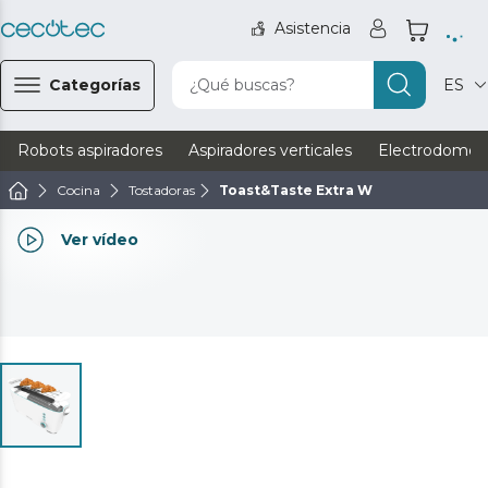
Asistencia
Categorías
¿Qué buscas?
ES
Robots aspiradores
Aspiradores verticales
Electrodomést
Cocina
Tostadoras
Toast&Taste Extra W
Ver vídeo