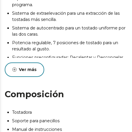
programa.
Sistema de extraelevación para una extracción de las
tostadas más sencilla.
Sistema de autocentrado para un tostado uniforme por
las dos caras.
Potencia regulable, 7 posiciones de tostado para un
resultado al gusto.
Funciones preconfiguradas: Recalentar y Descongelar.
Botón cancelar para interrumpir el proceso de tostado.
Ver más
Bandeja recogemigas de fácil extracción.
Base antideslizante y hueco recogecables.
Composición
Tostadora
Soporte para panecillos
Manual de instrucciones