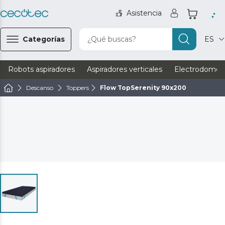
Asistencia
Categorías
¿Qué buscas?
ES
Robots aspiradores
Aspiradores verticales
Electrodomést
Descanso
Toppers
Flow TopSerenity 90x200