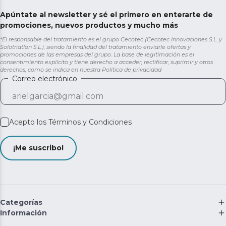
Apúntate al newsletter y sé el primero en enterarte de
promociones, nuevos productos y mucho más
*El responsable del tratamiento es el grupo Cecotec (Cecotec Innovaciones S.L. y
Solotriatlon S.L.), siendo la finalidad del tratamiento enviarle ofertas y
promociones de las empresas del grupo. La base de legitimación es el
consentimiento explícito y tiene derecho a acceder, rectificar, suprimir y otros
derechos, como se indica en nuestra
Política de privacidad
Correo electrónico
Acepto los
Términos y Condiciones
¡Me suscribo!
Categorías
Información