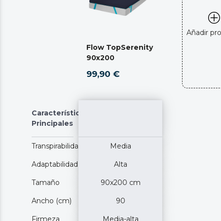
Añadir pr
Flow TopSerenity
90x200
99,90 €
Características
Principales
Transpirabilidad
Media
Adaptabilidad
Alta
Tamaño
90x200 cm
Ancho (cm)
90
Firmeza
Media-alta