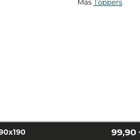
Más
Toppers
99,90
 90x190