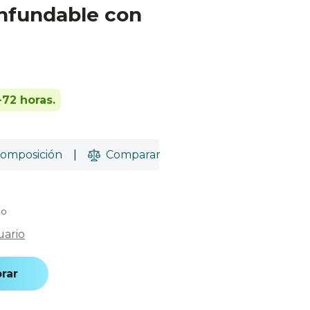
enfundable con
-72 horas.
omposición
|
Comparar
do
uario
rar