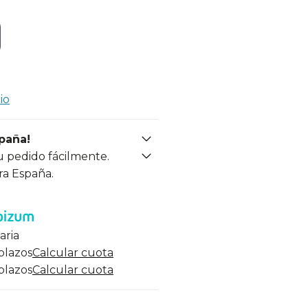
io
spaña!
u pedido fácilmente.
ra España.
aria
 plazos
Calcular cuota
 plazos
Calcular cuota