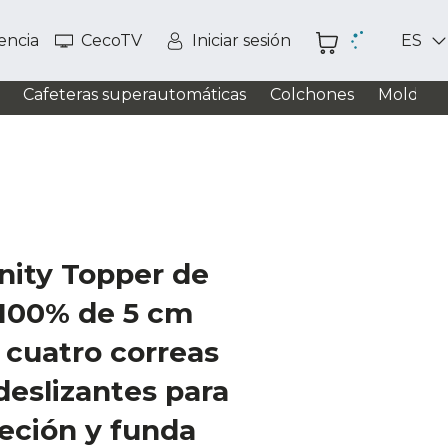
tencia
CecoTV
Iniciar sesión
ES
Cafeteras superautomáticas
Colchones
Moldead
nity Topper de
 100% de 5 cm
n cuatro correas
deslizantes para
eción y funda