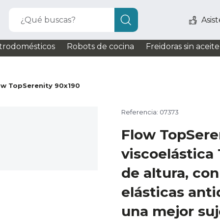
¿Qué buscas?
Asis
trodomésticos
Robots de cocina
Freidoras sin aceite
ow TopSerenity 90x190
Referencia: 07373
Flow TopSere
viscoelástica
de altura, co
elásticas anti
una mejor suj