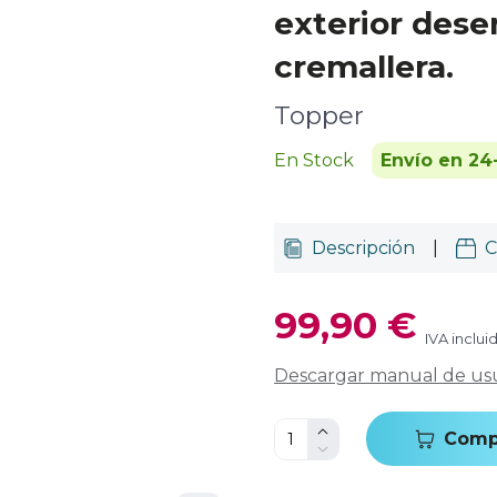
exterior des
cremallera.
Topper
En Stock
Envío en 24
Descripción
|
C
99,90 €
IVA inclui
Descargar manual de us
Comp