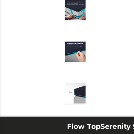
Flow TopSerenity