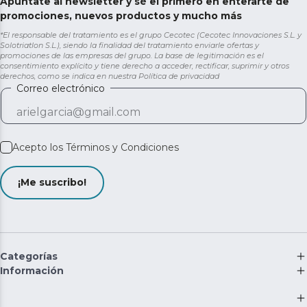
Apúntate al newsletter y sé el primero en enterarte de
promociones, nuevos productos y mucho más
*El responsable del tratamiento es el grupo Cecotec (Cecotec Innovaciones S.L. y
Solotriatlon S.L.), siendo la finalidad del tratamiento enviarle ofertas y
promociones de las empresas del grupo. La base de legitimación es el
consentimiento explícito y tiene derecho a acceder, rectificar, suprimir y otros
derechos, como se indica en nuestra
Política de privacidad
Correo electrónico
Acepto los
Términos y Condiciones
¡Me suscribo!
Categorías
Información