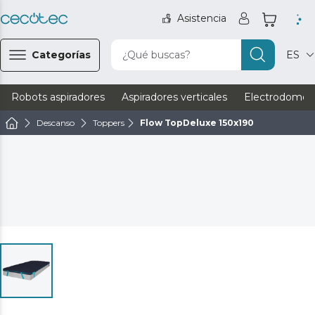
Asistencia
Categorías
¿Qué buscas?
ES
Robots aspiradores
Aspiradores verticales
Electrodomést
Descanso
Toppers
Flow TopDeluxe 150x190