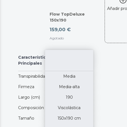
Añadir pr
Flow TopDeluxe
150x190
159,00 €
Agotado
Características
Principales
Transpirabilidad
Media
Firmeza
Media-alta
Largo (cm)
190
Composición
Viscolástica
Tamaño
150x190 cm