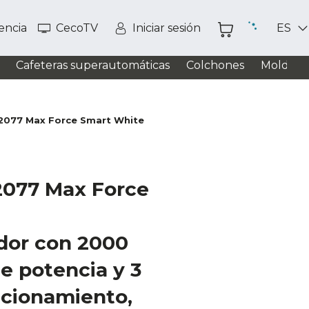
tencia
CecoTV
Iniciar sesión
ES
Cafeteras superautomáticas
Colchones
Moldead
077 Max Force Smart White
077 Max Force
dor con 2000
de potencia y 3
cionamiento,