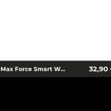
32,90
ReadyWarm 2077 Max Force Smart White