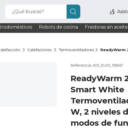
¿Qué buscas?
Asis
trodomésticos
Robots de cocina
Freidoras sin aceite
alefacción
Calefactores
Termoventiladores
ReadyWarm 2
Referencia: A01_EU01_116947
ReadyWarm 2
Smart White
Termoventila
W, 2 niveles 
modos de fun