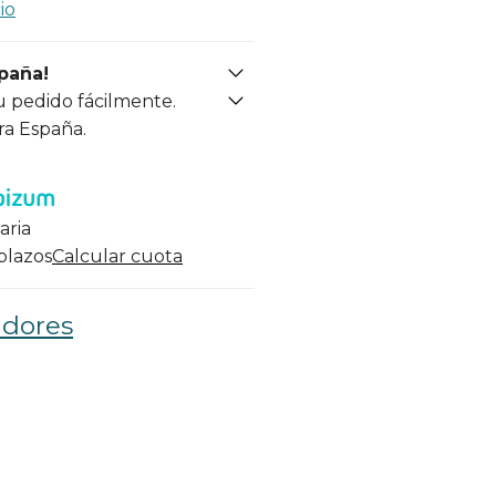
io
spaña!
u pedido fácilmente.
ra España.
aria
 plazos
Calcular cuota
adores