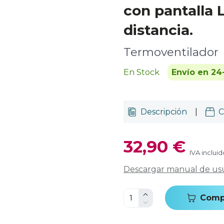
con pantalla
distancia.
Termoventilador
En Stock
Envío en 24
Descripción
|
C
32,90 €
IVA incluid
Descargar manual de us
Comp