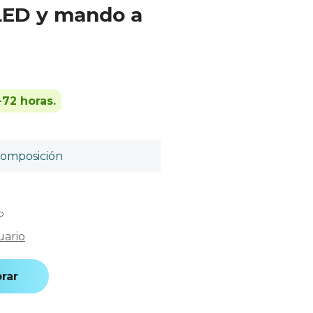
 LED y mando a
-72 horas.
omposición
o
uario
rar