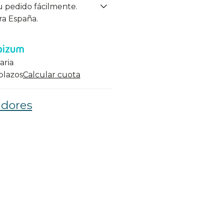
u pedido fácilmente.
ra España.
aria
 plazos
Calcular cuota
adores