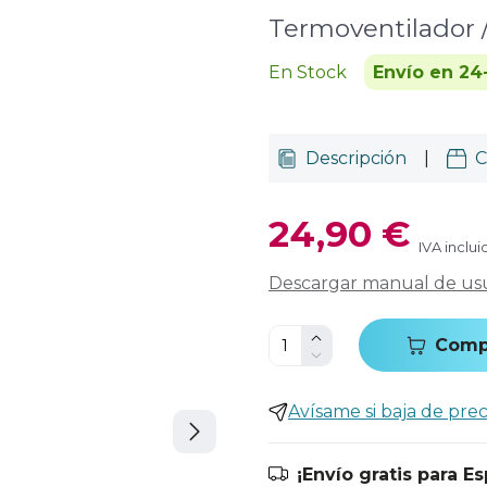
Termoventilador 
En Stock
Envío en 24
Descripción
|
C
24,90 €
IVA inclui
Descargar manual de us
Comp
Avísame si baja de prec
¡Envío gratis para E