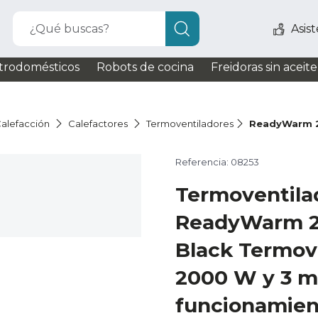
¿Qué buscas?
Asis
trodomésticos
Robots de cocina
Freidoras sin aceite
alefacción
Calefactores
Termoventiladores
ReadyWarm 2
Referencia: 08253
Termoventila
ReadyWarm 2
Black Termov
2000 W y 3 m
funcionamien