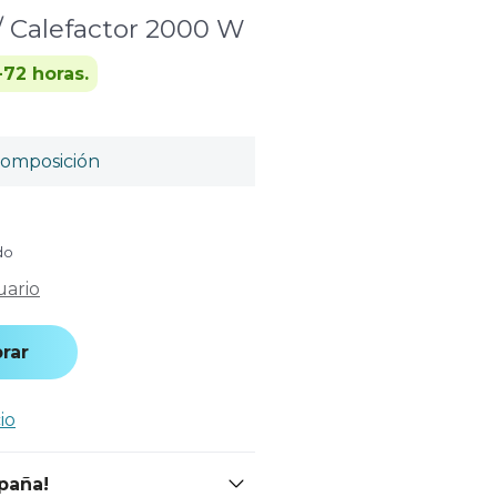
/ Calefactor 2000 W
-72 horas.
omposición
do
uario
rar
io
spaña!