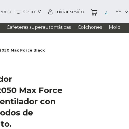
tencia
CecoTV
Iniciar sesión
ES
Cafeteras superautomáticas
Colchones
Moldead
050 Max Force Black
dor
050 Max Force
entilador con
odos de
to.