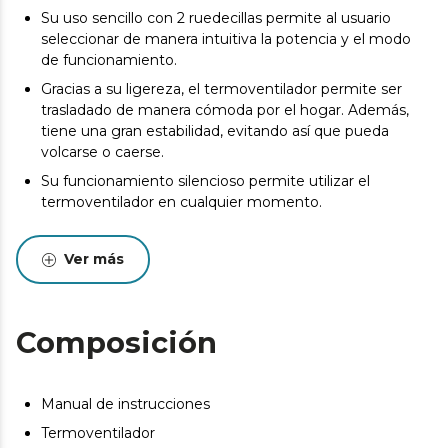
Su uso sencillo con 2 ruedecillas permite al usuario
seleccionar de manera intuitiva la potencia y el modo
de funcionamiento.
Gracias a su ligereza, el termoventilador permite ser
trasladado de manera cómoda por el hogar. Además,
tiene una gran estabilidad, evitando así que pueda
volcarse o caerse.
Su funcionamiento silencioso permite utilizar el
termoventilador en cualquier momento.
Sistema de seguridad contra sobrecalentamientos.
Ver más
Este producto no es adecuado para calefacción
primaria. Este producto está indicado únicamente en
lugares abrigados o para una utilización puntual.
Composición
Manual de instrucciones
Termoventilador