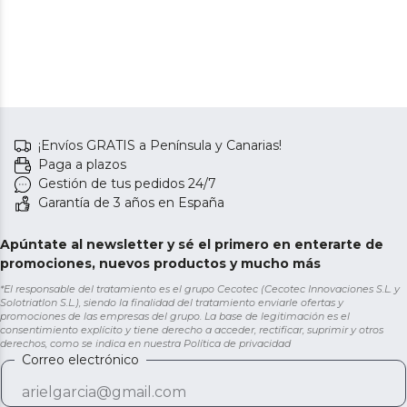
¡Envíos GRATIS a Península y Canarias!
Paga a plazos
Gestión de tus pedidos 24/7
Garantía de 3 años en España
Apúntate al newsletter y sé el primero en enterarte de
promociones, nuevos productos y mucho más
*El responsable del tratamiento es el grupo Cecotec (Cecotec Innovaciones S.L. y
Solotriatlon S.L.), siendo la finalidad del tratamiento enviarle ofertas y
promociones de las empresas del grupo. La base de legitimación es el
consentimiento explícito y tiene derecho a acceder, rectificar, suprimir y otros
derechos, como se indica en nuestra
Política de privacidad
Correo electrónico