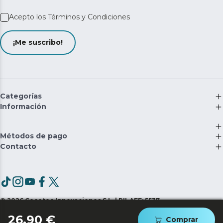
Acepto los
Términos y Condiciones
¡Me suscribo!
Categorías
Información
Métodos de pago
Contacto
©
2026
Cecotec Innovaciones S.L. | RII-AEE: 5537
26,90 €
Comprar